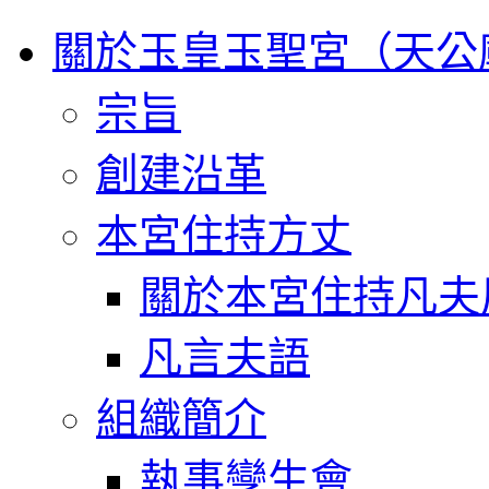
關於玉皇玉聖宮（天公
宗旨
創建沿革
本宮住持方丈
關於本宮住持凡夫
凡言夫語
組織簡介
執事孿生會