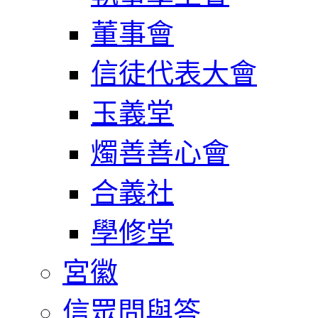
董事會
信徒代表大會
玉義堂
燭善善心會
合義社
學修堂
宮徽
信眾問與答