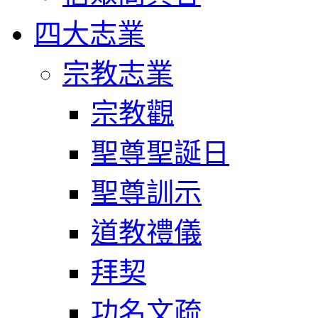
四大志業
宗教志業
宗教觀
聖尊聖誕日
聖尊訓示
道教禮儀
拜契
功名文疏