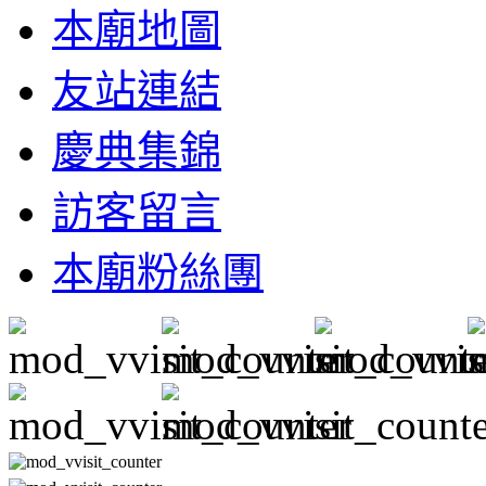
本廟地圖
友站連結
慶典集錦
訪客留言
本廟粉絲團