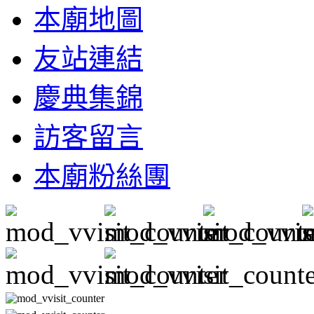
本廟地圖
友站連結
慶典集錦
訪客留言
本廟粉絲團