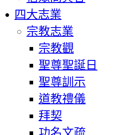
四大志業
宗教志業
宗教觀
聖尊聖誕日
聖尊訓示
道教禮儀
拜契
功名文疏