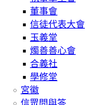
董事會
信徒代表大會
玉義堂
燭善善心會
合義社
學修堂
宮徽
信眾問與答