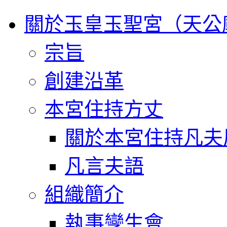
關於玉皇玉聖宮（天公
宗旨
創建沿革
本宮住持方丈
關於本宮住持凡夫
凡言夫語
組織簡介
執事孿生會