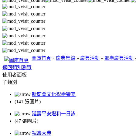
圖庫首頁
»
慶典集錦
»
慶典活動
»
聖壽慶典活動
返回類別瀏覽
使用者面板
子類別
新廟會文化祝壽饗宴
(141 張圖片)
延壽平安燈和一日詠
(47 張圖片)
祝壽大典