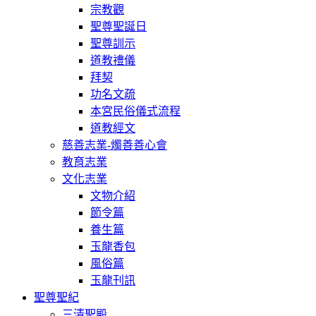
宗教觀
聖尊聖誕日
聖尊訓示
道教禮儀
拜契
功名文疏
本宮民俗儀式流程
道教經文
慈善志業-燭善善心會
教育志業
文化志業
文物介紹
節令篇
養生篇
玉龍香包
風俗篇
玉龍刊訊
聖尊聖紀
三清聖殿