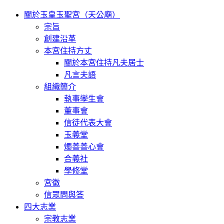
關於玉皇玉聖宮（天公廟）
宗旨
創建沿革
本宮住持方丈
關於本宮住持凡夫居士
凡言夫語
組織簡介
執事孿生會
董事會
信徒代表大會
玉義堂
燭善善心會
合義社
學修堂
宮徽
信眾問與答
四大志業
宗教志業