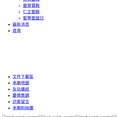
靈霄寶殿
仁正聖殿
聖尊聖誕日
最新消息
首頁
文件下載區
本廟地圖
友站連結
慶典集錦
訪客留言
本廟粉絲團