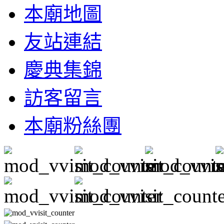
本廟地圖
友站連結
慶典集錦
訪客留言
本廟粉絲團