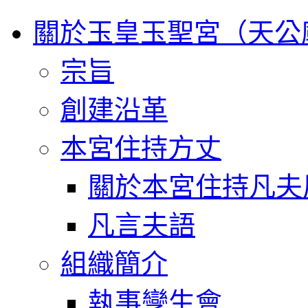
關於玉皇玉聖宮（天公
宗旨
創建沿革
本宮住持方丈
關於本宮住持凡夫
凡言夫語
組織簡介
執事孿生會