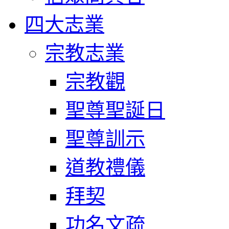
四大志業
宗教志業
宗教觀
聖尊聖誕日
聖尊訓示
道教禮儀
拜契
功名文疏