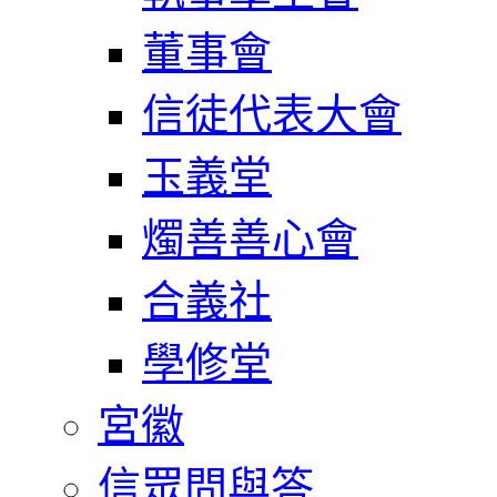
董事會
信徒代表大會
玉義堂
燭善善心會
合義社
學修堂
宮徽
信眾問與答