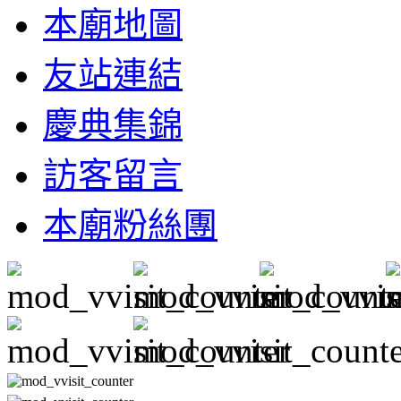
本廟地圖
友站連結
慶典集錦
訪客留言
本廟粉絲團