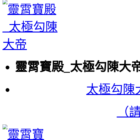
靈霄寶殿_太極勾陳大
太極勾陳
（