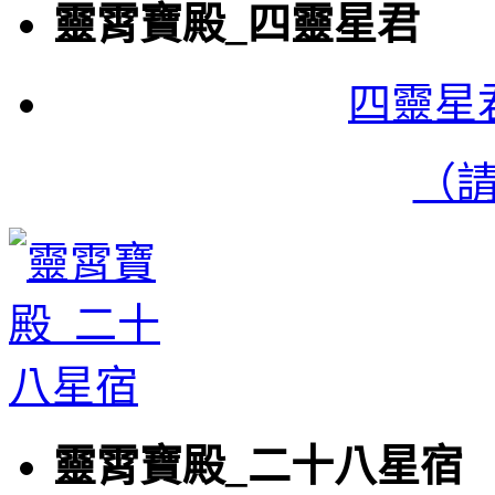
靈霄寶殿_四靈星君
四靈星
（
靈霄寶殿_二十八星宿