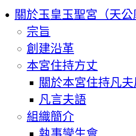
關於玉皇玉聖宮（天公
宗旨
創建沿革
本宮住持方丈
關於本宮住持凡夫
凡言夫語
組織簡介
執事孿生會