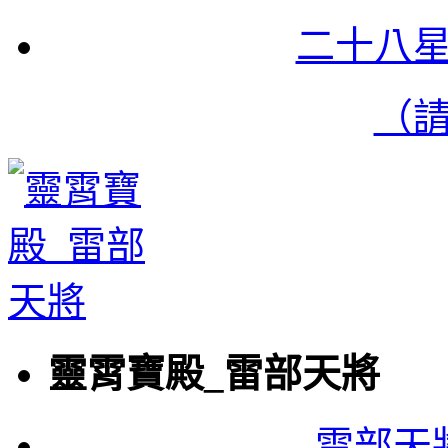
二十八
（
靈霄寶殿_雷部天將
雷部天