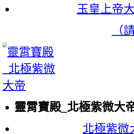
玉皇上帝
（
靈霄寶殿_北極紫微大
北極紫微