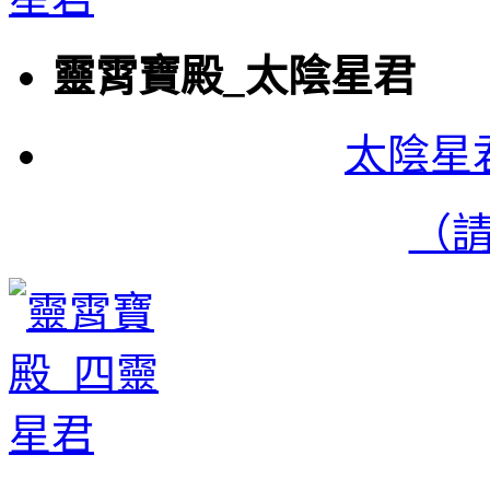
靈霄寶殿_太陰星君
太陰星
（