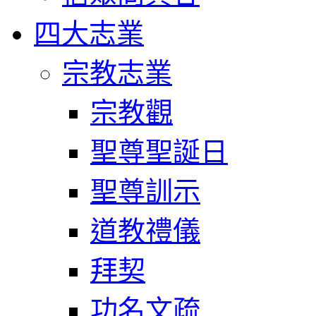
四大志業
宗教志業
宗教觀
聖尊聖誕日
聖尊訓示
道教禮儀
拜契
功名文疏