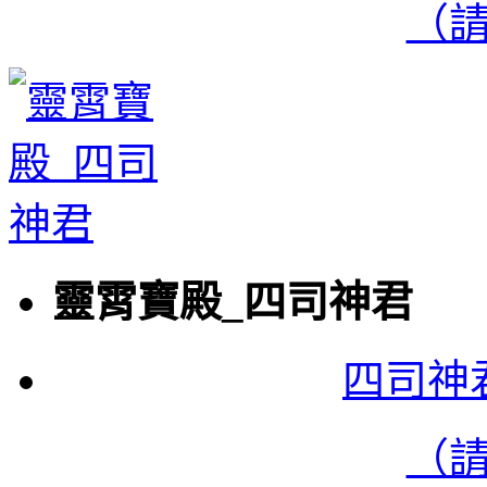
（
靈霄寶殿_四司神君
四司神
（