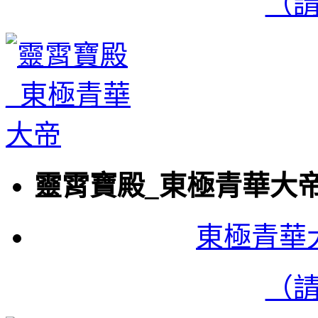
（
靈霄寶殿_東極青華大
東極青華
（