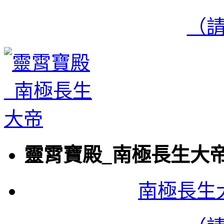
（
靈霄寶殿_南極長生大
南極長生