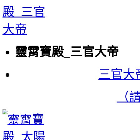
靈霄寶殿_三官大帝
三官大
（