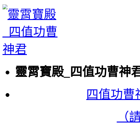
靈霄寶殿_四值功曹神
四值功曹
（