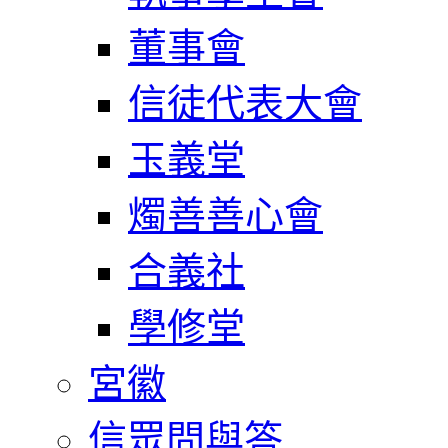
董事會
信徒代表大會
玉義堂
燭善善心會
合義社
學修堂
宮徽
信眾問與答