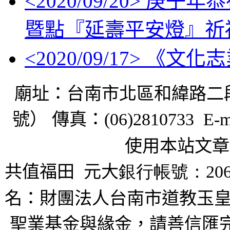
<
2020/09/20
> 庚子年
暨點『延壽平安燈』祈
<
2020/09/17
> 《文化
廟址：台南市北區和緯路二
號） 傳真：
(06)2810733 E-m
使用本站文章
共值福田
元大
銀行帳號：206
名：財團法人台南市道教玉皇
聖業基金與緣金，請善信匯完