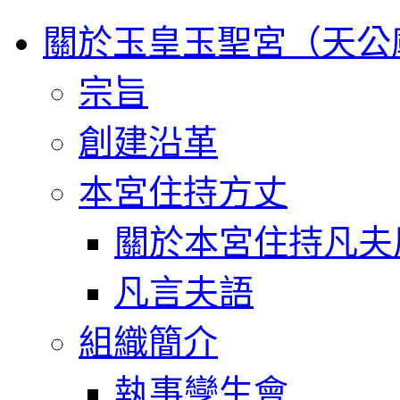
關於玉皇玉聖宮（天公
宗旨
創建沿革
本宮住持方丈
關於本宮住持凡夫
凡言夫語
組織簡介
執事孿生會