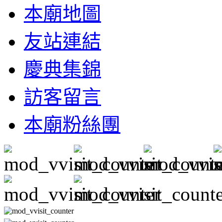
本廟地圖
友站連結
慶典集錦
訪客留言
本廟粉絲團