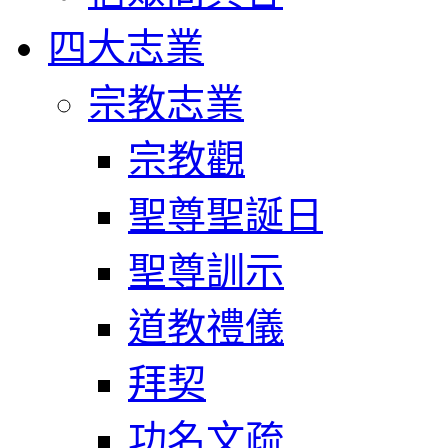
四大志業
宗教志業
宗教觀
聖尊聖誕日
聖尊訓示
道教禮儀
拜契
功名文疏