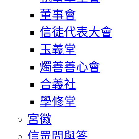
董事會
信徒代表大會
玉義堂
燭善善心會
合義社
學修堂
宮徽
信眾問與答