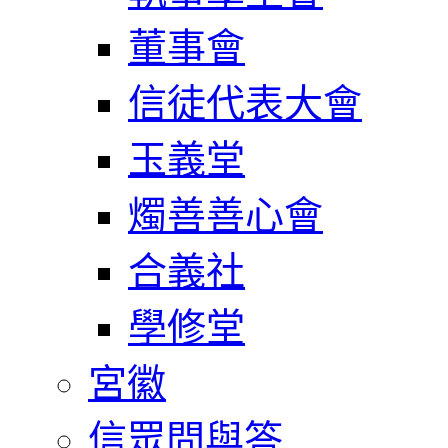
董事會
信徒代表大會
玉義堂
燭善善心會
合義社
學修堂
宮徽
信眾問與答