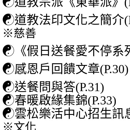
☯
道教宗派《東華派》(P.
☯
道教法印文化之簡介(P.
※慈善
☯
《假日送餐愛不停系列》
☯
感恩戶回饋文章(P.30)
☯
送餐問與答(P.31)
☯
春暖啟緣集錦(P.33)
☯
雲松樂活中心招生訊息(P
※文化