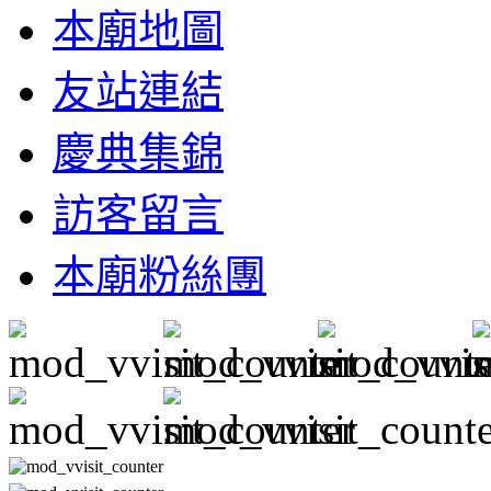
本廟地圖
友站連結
慶典集錦
訪客留言
本廟粉絲團