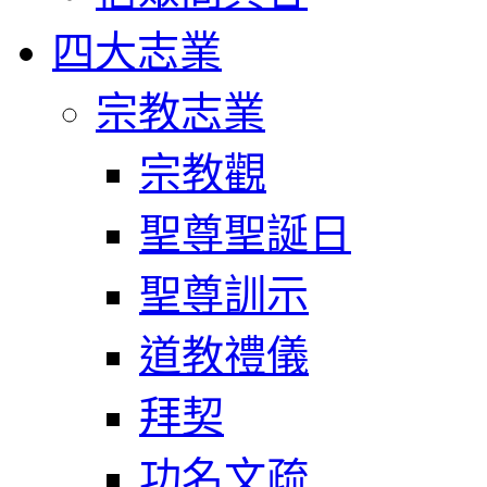
四大志業
宗教志業
宗教觀
聖尊聖誕日
聖尊訓示
道教禮儀
拜契
功名文疏