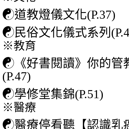
☯
道教燈儀文化(P.37)
☯
民俗文化儀式系列(P.4
※教育
☯
《好書閱讀》你的管
(P.47)
☯
學修堂集錦(P.51)
※醫療
☯
醫療停看聽【認識乳癌