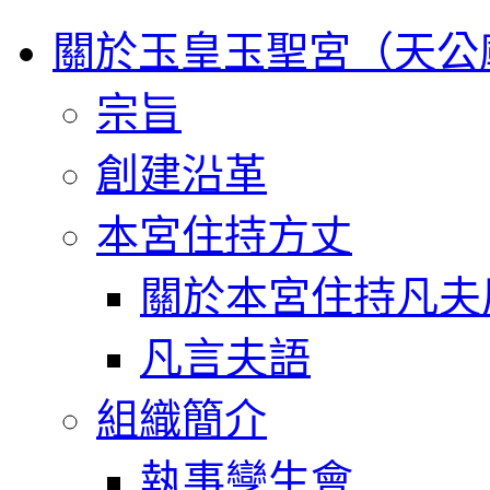
關於玉皇玉聖宮（天公
宗旨
創建沿革
本宮住持方丈
關於本宮住持凡夫
凡言夫語
組織簡介
執事孿生會