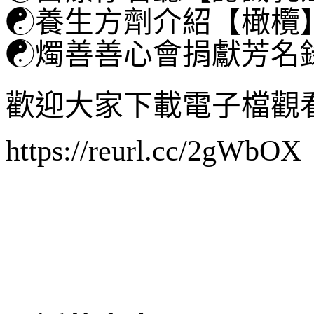
☯
養生方劑介紹【橄欖】(P
☯
燭善善心會捐獻芳名錄(P
歡迎大家下載電子檔觀
https://reurl.cc/2gWbOX