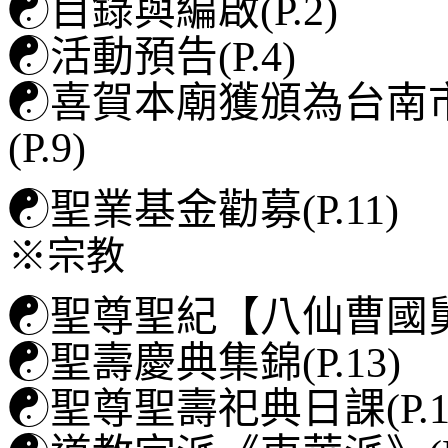
☯
目錄與編啟(P.2)
☯
活動預告(P.4)
☯
喜賀本廟獲頒為台南
(P.9)
☯
聖業基金勸募(P.11)
※宗教
☯
聖尊聖紀【八仙曹國舅仙
☯
聖壽慶典集錦(P.13)
☯
聖尊聖壽祀典日課(P.1