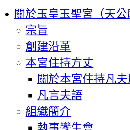
關於玉皇玉聖宮（天公
宗旨
創建沿革
本宮住持方丈
關於本宮住持凡夫
凡言夫語
組織簡介
執事孿生會