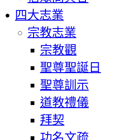
四大志業
宗教志業
宗教觀
聖尊聖誕日
聖尊訓示
道教禮儀
拜契
功名文疏