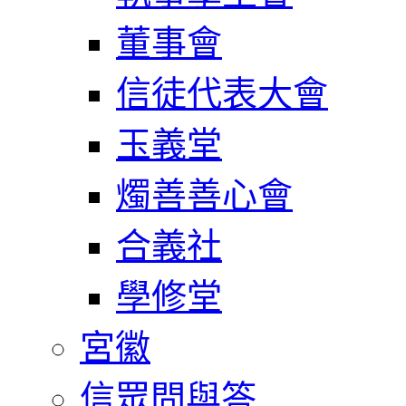
董事會
信徒代表大會
玉義堂
燭善善心會
合義社
學修堂
宮徽
信眾問與答