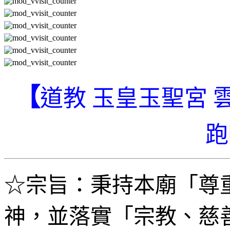
【
道教 玉皇玉聖宮
跑
☆
宗旨：秉持本廟「尊
神，並落實「宗教、慈