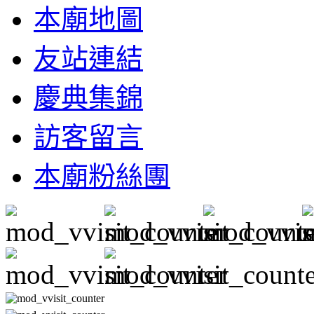
本廟地圖
友站連結
慶典集錦
訪客留言
本廟粉絲團