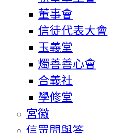
董事會
信徒代表大會
玉義堂
燭善善心會
合義社
學修堂
宮徽
信眾問與答