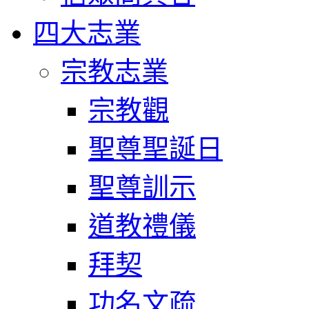
四大志業
宗教志業
宗教觀
聖尊聖誕日
聖尊訓示
道教禮儀
拜契
功名文疏