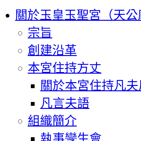
關於玉皇玉聖宮（天公
宗旨
創建沿革
本宮住持方丈
關於本宮住持凡夫
凡言夫語
組織簡介
執事孿生會