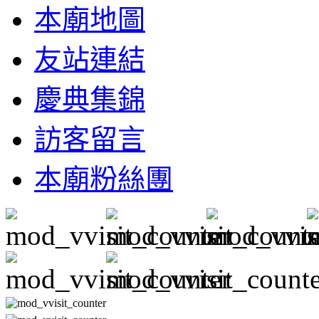
本廟地圖
友站連結
慶典集錦
訪客留言
本廟粉絲團