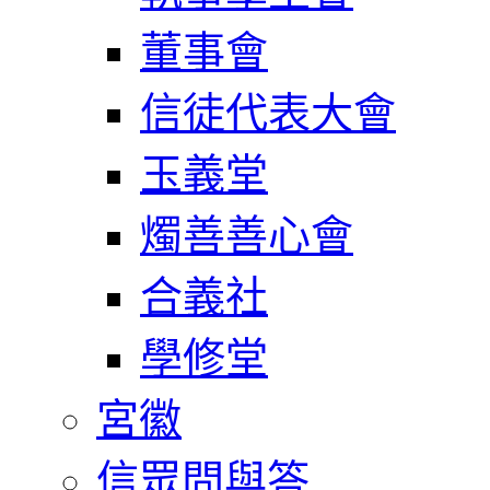
董事會
信徒代表大會
玉義堂
燭善善心會
合義社
學修堂
宮徽
信眾問與答