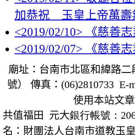
加恭祝 玉皇上帝萬壽
<
2019/02/10
> 《慈善
<
2019/02/07
> 《慈善
廟址：台南市北區和緯路二
號） 傳真：
(06)2810733 E-m
使用本站文章
共值福田
元大
銀行帳號：206
名：財團法人台南市道教玉皇