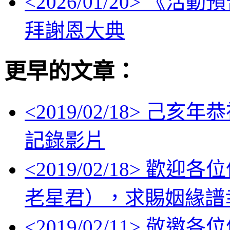
<
2026/01/20
> 《活動
拜謝恩大典
更早的文章：
<
2019/02/18
> 己亥年
記錄影片
<
2019/02/18
> 歡迎各
老星君），求賜姻緣譜
<
2019/02/11
> 敬邀各位信眾