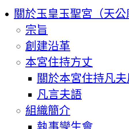
關於玉皇玉聖宮（天公
宗旨
創建沿革
本宮住持方丈
關於本宮住持凡夫
凡言夫語
組織簡介
執事孿生會