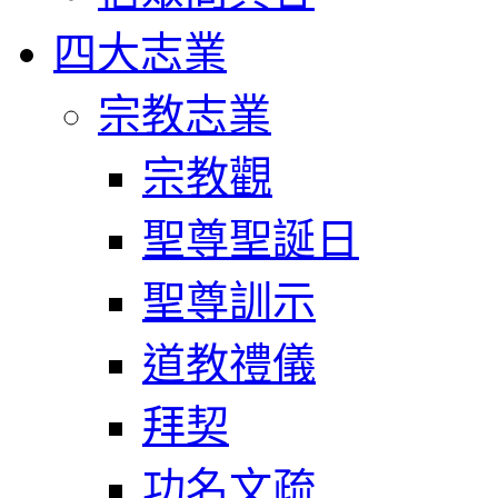
四大志業
宗教志業
宗教觀
聖尊聖誕日
聖尊訓示
道教禮儀
拜契
功名文疏