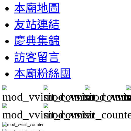
本廟地圖
友站連結
慶典集錦
訪客留言
本廟粉絲團