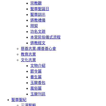
宗教觀
聖尊聖誕日
聖尊訓示
道教禮儀
拜契
功名文疏
本宮民俗儀式流程
道教經文
慈善志業-燭善善心會
教育志業
文化志業
文物介紹
節令篇
養生篇
玉龍香包
風俗篇
玉龍刊訊
聖尊聖紀
三清聖殿