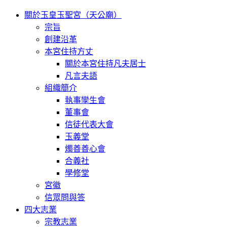
關於玉皇玉聖宮（天公廟）
宗旨
創建沿革
本宮住持方丈
關於本宮住持凡夫居士
凡言夫語
組織簡介
執事孿生會
董事會
信徒代表大會
玉義堂
燭善善心會
合義社
學修堂
宮徽
信眾問與答
四大志業
宗教志業