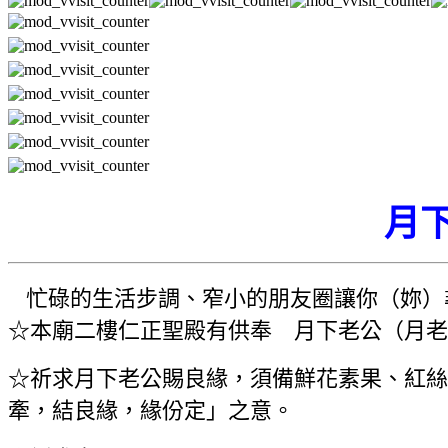
月
忙碌的生活步調、窄小的朋友圈讓你（妳）
☆本廟二樓仁正聖殿有供奉 月下老公（月老
☆祈求月下老公賜良緣，須備鮮花素果、紅絲
牽，結良緣，緣份定」之意。