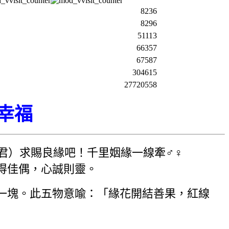
8236
8296
51113
66357
67587
304615
27720558
幸福
君）求賜良緣吧！千里姻緣一線牽♂♀
得佳偶，心誠則靈。
一塊。此五物意喩：「緣花開結善果，紅線