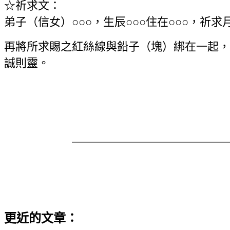
☆祈求文：
弟子（信女）○○○，生辰○○○住在○○○，
再將所求賜之紅絲線與鉛子（塊）綁在一起，
誠則靈。
更近的文章：