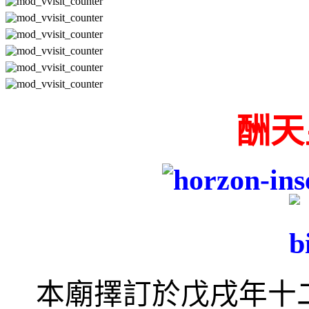
酬天
本廟
擇訂於戊戌
年十