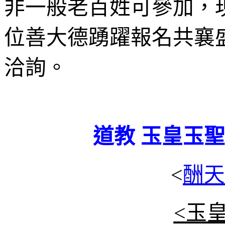
非一般老百姓可參加，
位善大德踴躍報名共襄
洽詢。
道教 玉皇玉聖
<
酬天
<玉