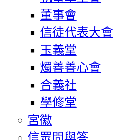
董事會
信徒代表大會
玉義堂
燭善善心會
合義社
學修堂
宮徽
信眾問與答