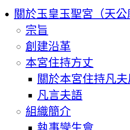
關於玉皇玉聖宮（天公
宗旨
創建沿革
本宮住持方丈
關於本宮住持凡夫
凡言夫語
組織簡介
執事孿生會