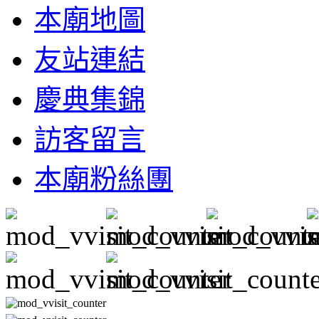
本廟地圖
友站連結
慶典集錦
訪客留言
本廟粉絲團