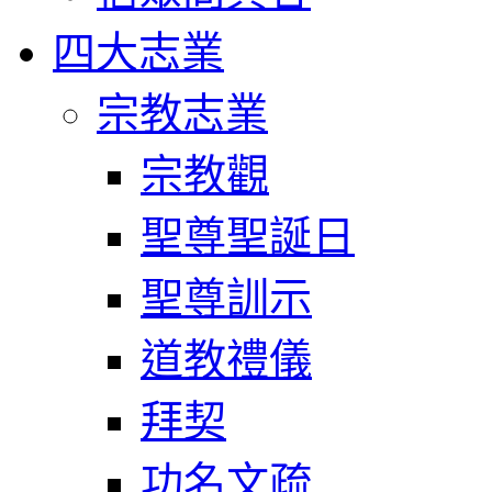
四大志業
宗教志業
宗教觀
聖尊聖誕日
聖尊訓示
道教禮儀
拜契
功名文疏