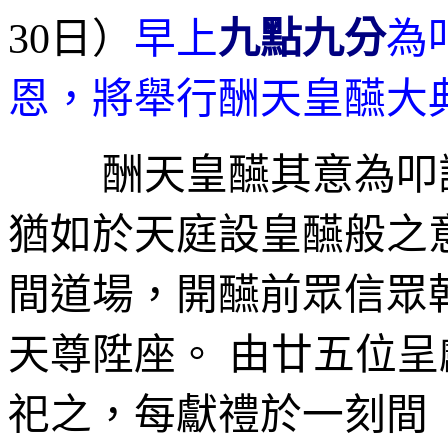
30日）
早上
九點九分
為
恩，將舉行酬天皇醼大
酬天皇醼其意為叩
猶如於天庭設皇醼般之
間道場，開醼前眾信眾
天尊陞座。 由廿五位
呈
祀之，每獻禮於一刻間