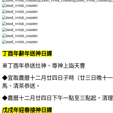
丁酉年辭年送神日課
※
丁酉年恭送灶神、尊神上詣天曹
◆宜取農曆十二月廿四日子時（廿三日晚十一
馬、清茶恭送。
◆農曆十二月廿四日下午一點至三點起，清理
戊戌年迎春接神日課