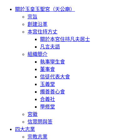
關於玉皇玉聖宮（天公廟）
宗旨
創建沿革
本宮住持方丈
關於本宮住持凡夫居士
凡言夫語
組織簡介
執事孿生會
董事會
信徒代表大會
玉義堂
燭善善心會
合義社
學修堂
宮徽
信眾問與答
四大志業
宗教志業