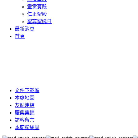
靈霄寶殿
仁正聖殿
聖尊聖誕日
最新消息
首頁
文件下載區
本廟地圖
友站連結
慶典集錦
訪客留言
本廟粉絲團