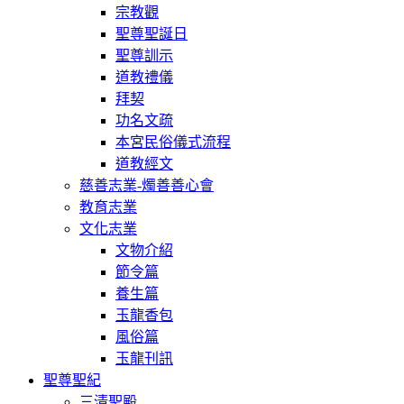
宗教觀
聖尊聖誕日
聖尊訓示
道教禮儀
拜契
功名文疏
本宮民俗儀式流程
道教經文
慈善志業-燭善善心會
教育志業
文化志業
文物介紹
節令篇
養生篇
玉龍香包
風俗篇
玉龍刊訊
聖尊聖紀
三清聖殿