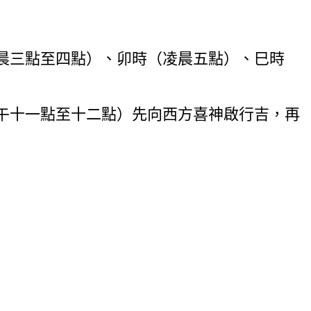
晨三點至四點）、卯時（凌晨五點）、巳時
午十一點至十二點）先向西方喜神啟行吉，再