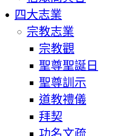
四大志業
宗教志業
宗教觀
聖尊聖誕日
聖尊訓示
道教禮儀
拜契
功名文疏