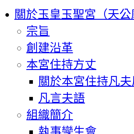
關於玉皇玉聖宮（天公
宗旨
創建沿革
本宮住持方丈
關於本宮住持凡夫
凡言夫語
組織簡介
執事孿生會