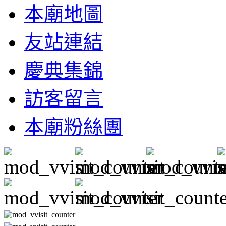
本廟地圖
友站連結
慶典集錦
訪客留言
本廟粉絲團