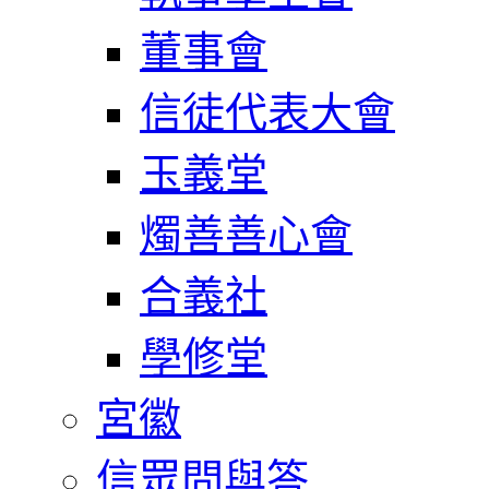
董事會
信徒代表大會
玉義堂
燭善善心會
合義社
學修堂
宮徽
信眾問與答