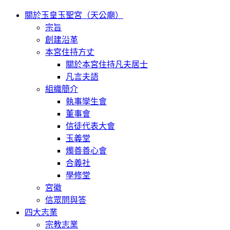
關於玉皇玉聖宮（天公廟）
宗旨
創建沿革
本宮住持方丈
關於本宮住持凡夫居士
凡言夫語
組織簡介
執事孿生會
董事會
信徒代表大會
玉義堂
燭善善心會
合義社
學修堂
宮徽
信眾問與答
四大志業
宗教志業