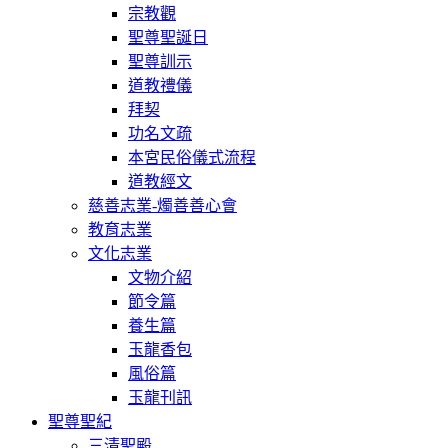
宗教觀
聖尊聖誕日
聖尊訓示
道教禮儀
拜契
功名文疏
本宮民俗儀式流程
道教經文
慈善志業-燭善善心會
教育志業
文化志業
文物介紹
節令篇
養生篇
玉龍香包
風俗篇
玉龍刊訊
聖尊聖紀
三清聖殿