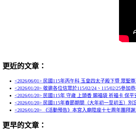
更近的文章：
<
2026/06/01
> 民國115年丙午科 玉皇四太子殿下暨 眾聖
<
2026/01/20
> 敬邀各位信眾於115/02/24、115/02/
<
2026/01/20
> 民國115年 守歲 上頭香 賜福袋 祈福卡 保平
<
2026/01/20
> 民國115年春節期間（大年初一至初五
<
2026/01/20
> 《活動預告》本宮入廟陞座十七周年團拜
更早的文章：