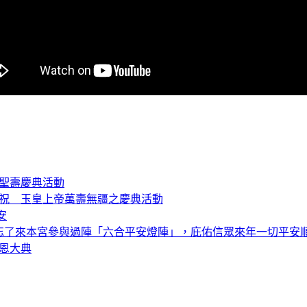
尊聖壽慶典活動
25參加恭祝 玉皇上帝萬壽無疆之慶典活動
安
）別忘了來本宮參與過陣「六合平安燈陣」，庇佑信眾來年一切平安
謝恩大典