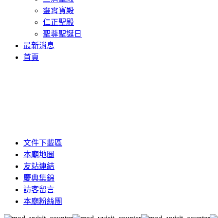
靈霄寶殿
仁正聖殿
聖尊聖誕日
最新消息
首頁
文件下載區
本廟地圖
友站連結
慶典集錦
訪客留言
本廟粉絲團