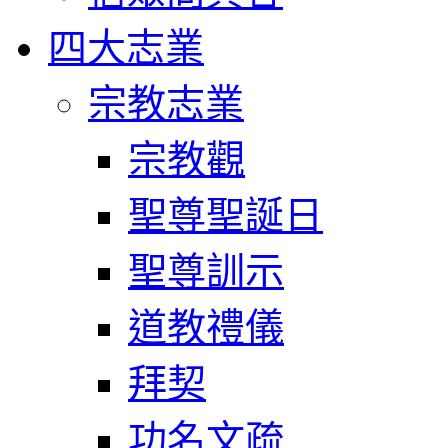
四大志業
宗教志業
宗教觀
聖尊聖誕日
聖尊訓示
道教禮儀
拜契
功名文疏