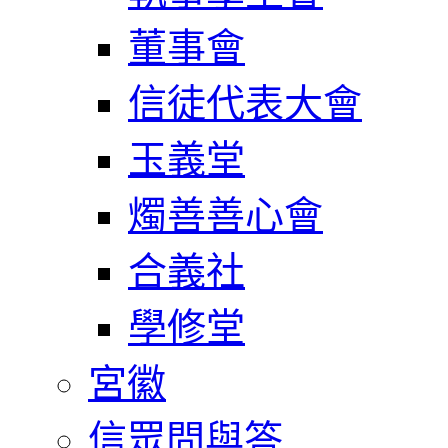
董事會
信徒代表大會
玉義堂
燭善善心會
合義社
學修堂
宮徽
信眾問與答