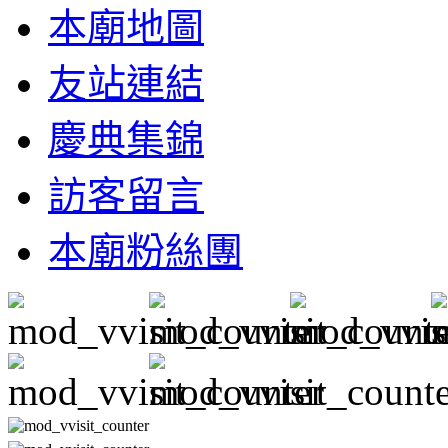
本廟地圖
友站連結
慶典集錦
訪客留言
本廟粉絲團