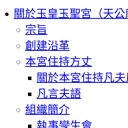
關於玉皇玉聖宮（天公
宗旨
創建沿革
本宮住持方丈
關於本宮住持凡夫
凡言夫語
組織簡介
執事孿生會