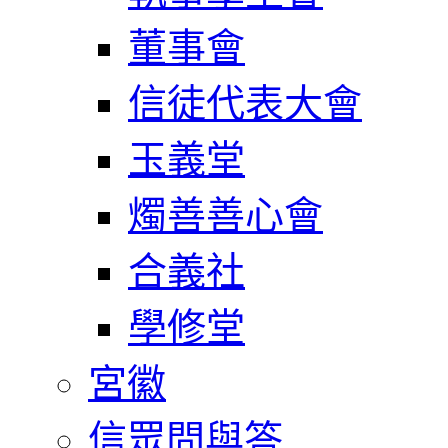
董事會
信徒代表大會
玉義堂
燭善善心會
合義社
學修堂
宮徽
信眾問與答