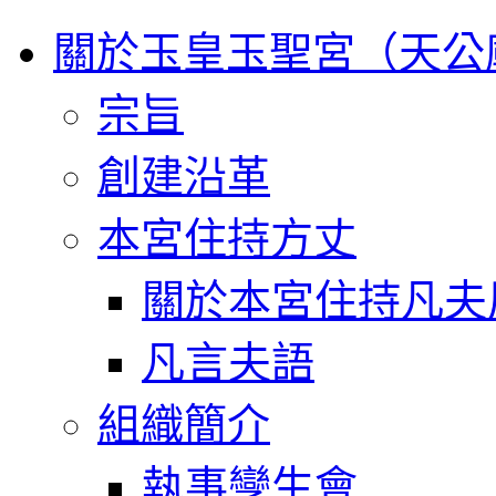
關於玉皇玉聖宮（天公
宗旨
創建沿革
本宮住持方丈
關於本宮住持凡夫
凡言夫語
組織簡介
執事孿生會