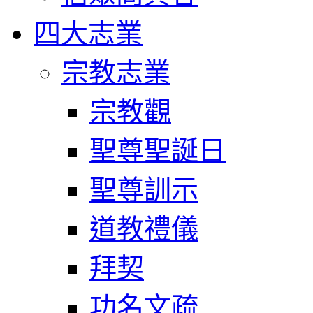
四大志業
宗教志業
宗教觀
聖尊聖誕日
聖尊訓示
道教禮儀
拜契
功名文疏