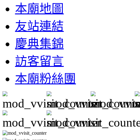
本廟地圖
友站連結
慶典集錦
訪客留言
本廟粉絲團