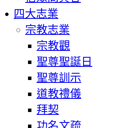
四大志業
宗教志業
宗教觀
聖尊聖誕日
聖尊訓示
道教禮儀
拜契
功名文疏