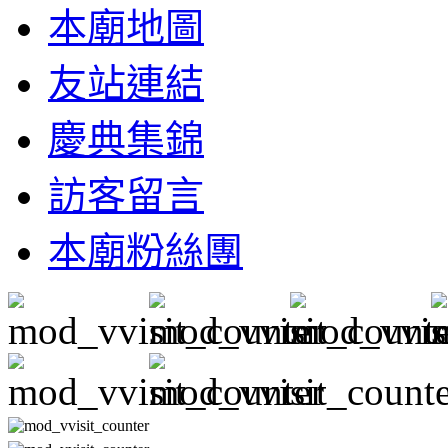
本廟地圖
友站連結
慶典集錦
訪客留言
本廟粉絲團