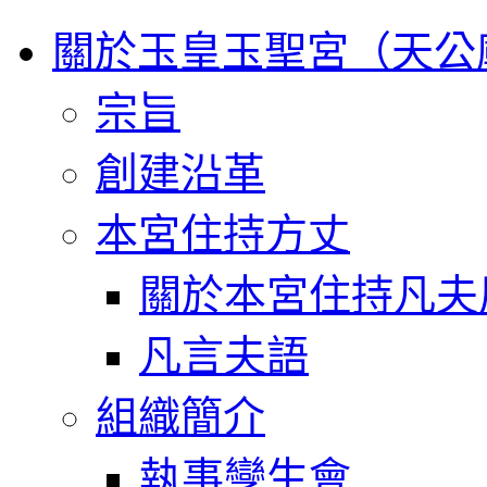
關於玉皇玉聖宮（天公
宗旨
創建沿革
本宮住持方丈
關於本宮住持凡夫
凡言夫語
組織簡介
執事孿生會