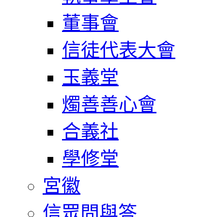
董事會
信徒代表大會
玉義堂
燭善善心會
合義社
學修堂
宮徽
信眾問與答