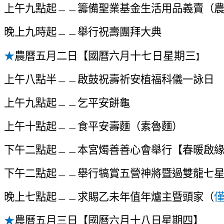
上
午
九點
起
﹘﹘
籌備聖業基金生活用品義賣（
晚上九時
起
﹘﹘
舉行
祝
壽團拜
大典
十七日星期三
★
農曆五月二日【
國曆六月
】
上
午八
點
半
﹘﹘
啟鼓
祝
壽
祈安植福
科儀一詠日
上午九點起
﹘﹘
乞平安
餅
龜
上午十點起
﹘﹘
食平安壽麵（素魯麵）
下午二點
起
﹘﹘
本
宮
燭善善心會舉行【春暖啟
下午二點
起
﹘﹘
舉行犒賞五營
神
將
暨過雙龍七
晚上七點起
﹘﹘
求賜乙未年值年爐主暨頭家（
★
農曆五月三日【
國曆
六
月
十八
日星期
四】