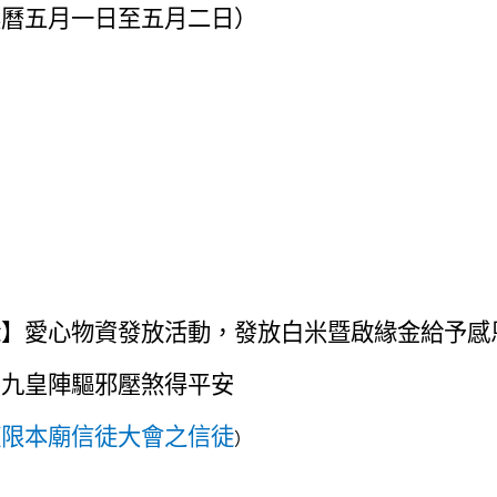
農曆五月一日
至五月二日）
緣
】
愛心
物資發放
活動，發放白米暨
啟緣
金
給
予感
星九皇陣
驅
邪壓
煞
得平安
僅限本廟信徒大會之信徒
）