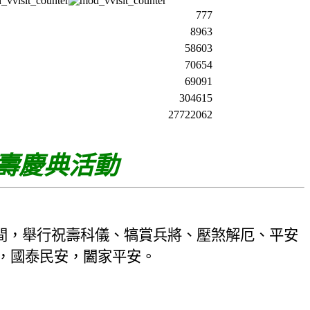
777
8963
58603
70654
69091
304615
27722062
壽慶典活動
間，舉行祝壽科儀、犒賞兵將、壓煞解厄、平安
，國泰民安，闔家平安。