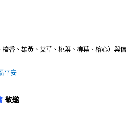
、
檀香、雄黃、艾草、桃
葉、
柳葉、榕心）與信
福
平安
會
敬邀