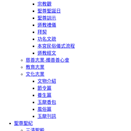
宗教觀
聖尊聖誕日
聖尊訓示
道教禮儀
拜契
功名文疏
本宮民俗儀式流程
道教經文
慈善志業-燭善善心會
教育志業
文化志業
文物介紹
節令篇
養生篇
玉龍香包
風俗篇
玉龍刊訊
聖尊聖紀
三清聖殿