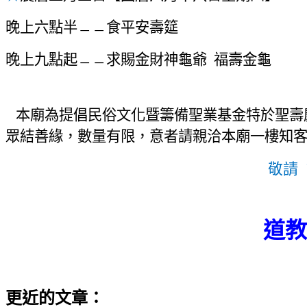
晚上
六點半
﹘﹘
食
平安
壽
筵
晚上九
點起
﹘﹘
求賜金
財神龜
爺 福壽
金龜
本廟
為提倡民俗文化
暨籌備聖業基金
特於聖壽
眾結善緣
，
數量有限，意者請親洽本廟一樓知
敬
請
道教
更近的文章：