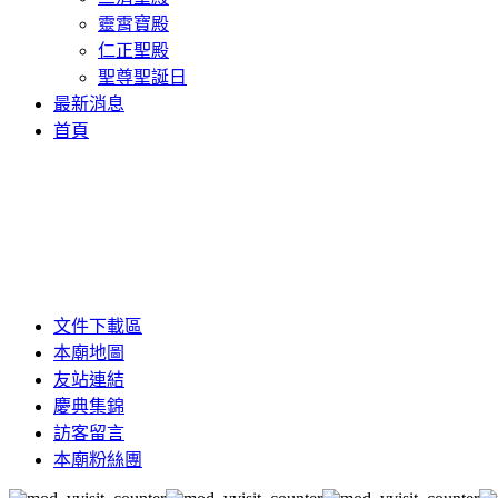
靈霄寶殿
仁正聖殿
聖尊聖誕日
最新消息
首頁
文件下載區
本廟地圖
友站連結
慶典集錦
訪客留言
本廟粉絲團