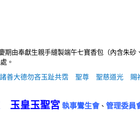
慶期由奉獻生
親手縫
製端午
七寶
香包（內含朱砂
客處。
 諸善大德
勿吝玉趾共霑
聖尊
聖慈道
光
賜
 玉皇玉聖宮
執事鸞生會
管理委員
、