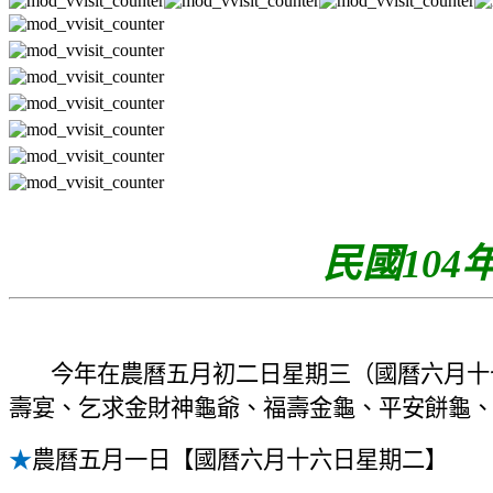
民國104
今年在農曆五月初二日星期三（國曆六月十
壽宴、乞求金財神龜爺、福壽金龜、平安餅龜
★
農曆五月一日【國曆
六
月
十六
日星期
二】