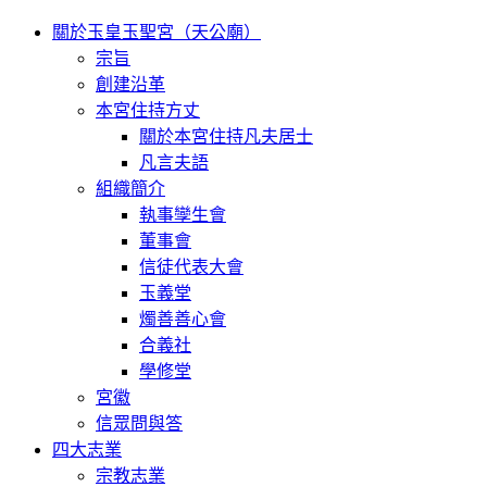
關於玉皇玉聖宮（天公廟）
宗旨
創建沿革
本宮住持方丈
關於本宮住持凡夫居士
凡言夫語
組織簡介
執事孿生會
董事會
信徒代表大會
玉義堂
燭善善心會
合義社
學修堂
宮徽
信眾問與答
四大志業
宗教志業