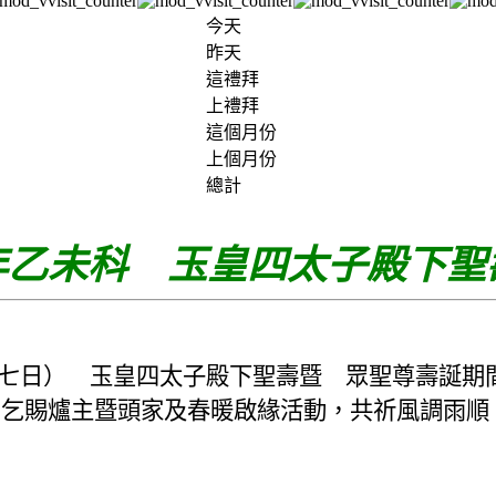
今天
昨天
這禮拜
上禮拜
這個月份
上個月份
總計
年乙未科 玉皇四太子殿下聖
七日） 玉皇四太子殿下聖壽暨 眾聖尊壽誕期
、乞賜爐主暨頭家及春暖啟緣活動，共祈風調雨順