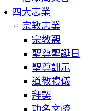
四大志業
宗教志業
宗教觀
聖尊聖誕日
聖尊訓示
道教禮儀
拜契
功名文疏