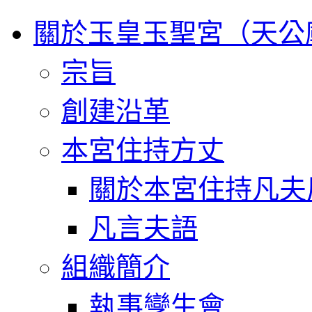
關於玉皇玉聖宮（天公
宗旨
創建沿革
本宮住持方丈
關於本宮住持凡夫
凡言夫語
組織簡介
執事孿生會