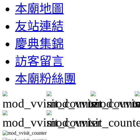
本廟地圖
友站連結
慶典集錦
訪客留言
本廟粉絲團