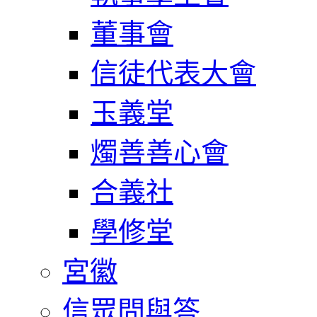
董事會
信徒代表大會
玉義堂
燭善善心會
合義社
學修堂
宮徽
信眾問與答