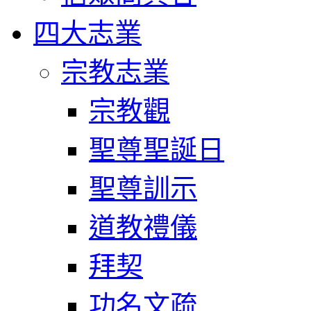
四大志業
宗教志業
宗教觀
聖尊聖誕日
聖尊訓示
道教禮儀
拜契
功名文疏