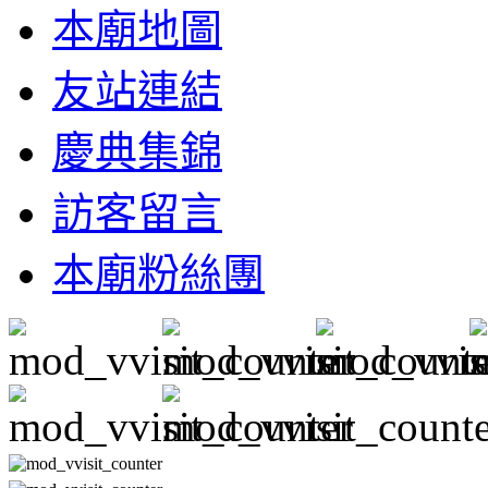
本廟地圖
友站連結
慶典集錦
訪客留言
本廟粉絲團