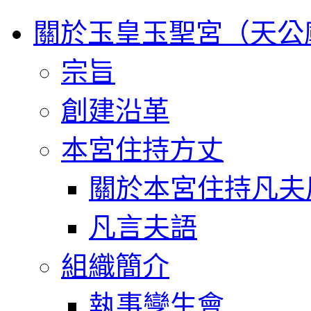
關於玉皇玉聖宮（天公
宗旨
創建沿革
本宮住持方丈
關於本宮住持凡夫
凡言夫語
組織簡介
執事孿生會