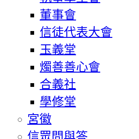
董事會
信徒代表大會
玉義堂
燭善善心會
合義社
學修堂
宮徽
信眾問與答