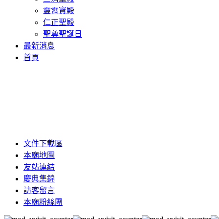
靈霄寶殿
仁正聖殿
聖尊聖誕日
最新消息
首頁
文件下載區
本廟地圖
友站連結
慶典集錦
訪客留言
本廟粉絲團