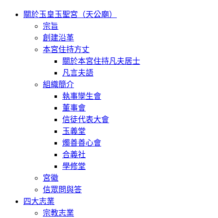
關於玉皇玉聖宮（天公廟）
宗旨
創建沿革
本宮住持方丈
關於本宮住持凡夫居士
凡言夫語
組織簡介
執事孿生會
董事會
信徒代表大會
玉義堂
燭善善心會
合義社
學修堂
宮徽
信眾問與答
四大志業
宗教志業