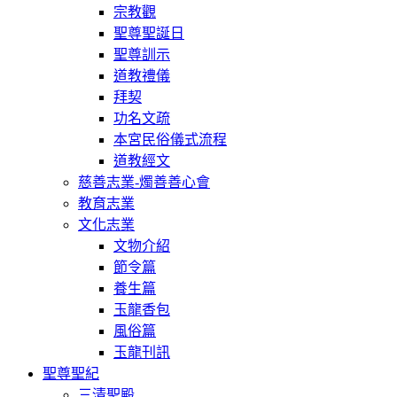
宗教觀
聖尊聖誕日
聖尊訓示
道教禮儀
拜契
功名文疏
本宮民俗儀式流程
道教經文
慈善志業-燭善善心會
教育志業
文化志業
文物介紹
節令篇
養生篇
玉龍香包
風俗篇
玉龍刊訊
聖尊聖紀
三清聖殿