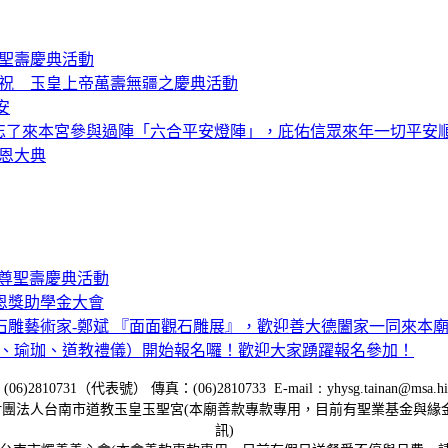
尊聖壽慶典活動
25參加恭祝 玉皇上帝萬壽無疆之慶典活動
安
）別忘了來本宮參與過陣「六合平安燈陣」，庇佑信眾來年一切平安
謝恩大典
聖尊聖壽慶典活動
恩獎助學金大會
石雕藝術家-鄭斌 『面面觀石雕展』，歡迎善大德闔家一同來本
拳、瑜珈、道教禮儀）開始報名囉！歡迎大家踴躍報名參加！
：
(06)2810731
（代表號） 傳真：
(06)2810733 E-mail：yhysg.tainan@msa.hi
團法人台南市道教玉皇玉聖宮(本廟善款專款專用，目前有聖業基金與緣金
訊)