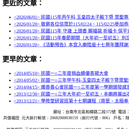
更近的文章：
<
2026/06/01
> 民國115年丙午科 玉皇四太子殿下暨 眾聖
<
2026/01/20
> 敬邀各位信眾於115/02/24、115/02/
<
2026/01/20
> 民國115年 守歲 上頭香 賜福袋 祈福卡 保平
<
2026/01/20
> 民國115年春節期間（大年初一至初五
<
2026/01/20
> 《活動預告》本宮入廟陞座十七周年團拜
更早的文章：
<
2014/05/10
> 民國一○二年度捐血績優表揚大會
<
2014/05/02
> 民國一○三年甲午科-玉皇四太子殿下暨眾
<
2014/04/15
> 燭善善心會民國一○三年度第一學期頒發感
<
2013/12/30
> 民國一○三年大年初一至初五，本廟將展出
<
2013/12/21
> 學修堂研習班第十七期課程（南管、太極
廟址：台南市北區和緯路二段
372
號
電話
共值福田
元大
銀行帳號：20682000038159（銀行代號：806）
戶名：財