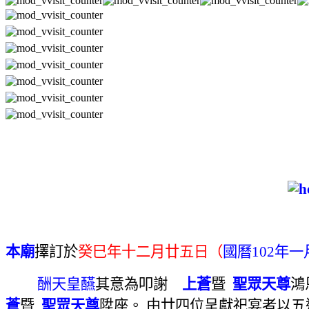
本廟
擇訂於
癸巳年
十二月廿五日（
國曆102年
酬天皇醼
其意為叩謝
上蒼
暨
聖眾天尊
鴻
蒼
暨
聖眾天尊
陞座。 由廿四位
呈獻祀宴
者以五