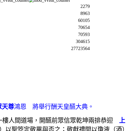
2279
8963
60105
70654
70593
304615
27723564
眾天尊
鴻恩 將舉行酬天皇醼大典。
一樓人間道場，開醼前眾信眾乾坤兩排恭迎
上
）
以聖筊定敬畢與否之；敬獻禮間以瓊液（酒）