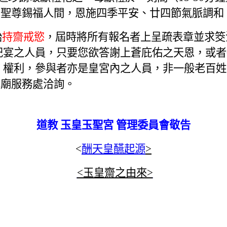
方聖尊錫福人間，恩施四季平安、廿四節氣脈調和
始
持齋戒慾
，
屆時將所有報名者上呈疏表章並求筊
祀宴之人員，只要您欲答謝上蒼庇佑之天恩，或
 權利，參與者亦是皇宮內之人員，非一般老百
本廟服務處洽詢。
道教 玉皇玉聖宮 管理委員會
敬告
<
酬天皇醼起源
>
<玉皇齋之由來>