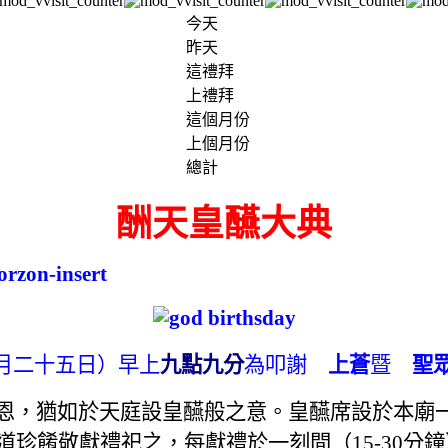
今天
昨天
這禮拜
上禮拜
這個月份
上個月份
總計
酬天皇醼大典
一月二十五日）早上
九點九分
為叩謝
上蒼
暨
聖
恩，猶如於天庭設皇醼般之意。皇醼席設於本廟
道珍餚敬獻禮祀之，每獻禮於一刻間
（
15-30
分鐘