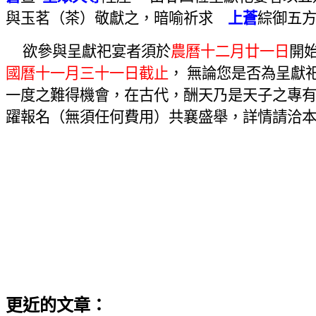
與玉茗（茶）敬獻之，暗喻祈求
上蒼
綜御五
欲參與呈獻祀宴者須於
農曆十二月廿一日
開
國曆十一月三十一日截
止
， 無論您是否為呈獻
一度之難得機會，在古代，酬天乃是天子之專有
躍報名（無須任何費用）共襄盛舉，詳情請洽
更近的文章：