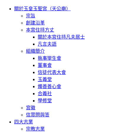
關於玉皇玉聖宮（天公廟）
宗旨
創建沿革
本宮住持方丈
關於本宮住持凡夫居士
凡言夫語
組織簡介
執事孿生會
董事會
信徒代表大會
玉義堂
燭善善心會
合義社
學修堂
宮徽
信眾問與答
四大志業
宗教志業