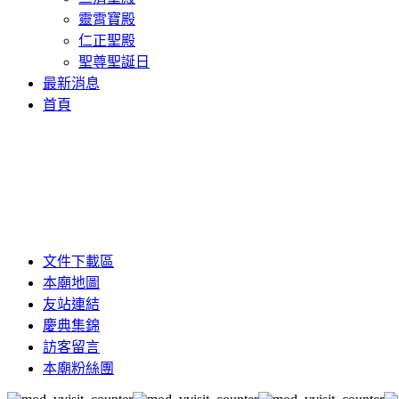
靈霄寶殿
仁正聖殿
聖尊聖誕日
最新消息
首頁
文件下載區
本廟地圖
友站連結
慶典集錦
訪客留言
本廟粉絲團