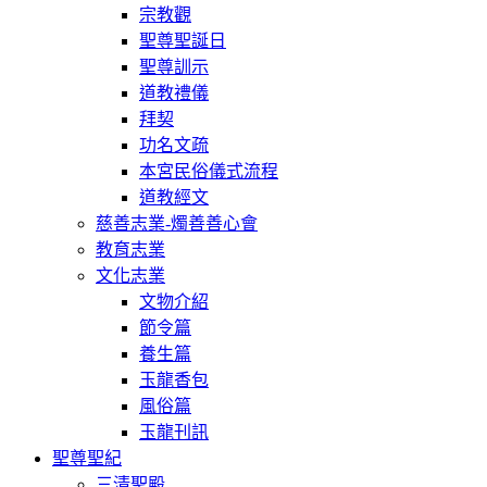
宗教觀
聖尊聖誕日
聖尊訓示
道教禮儀
拜契
功名文疏
本宮民俗儀式流程
道教經文
慈善志業-燭善善心會
教育志業
文化志業
文物介紹
節令篇
養生篇
玉龍香包
風俗篇
玉龍刊訊
聖尊聖紀
三清聖殿