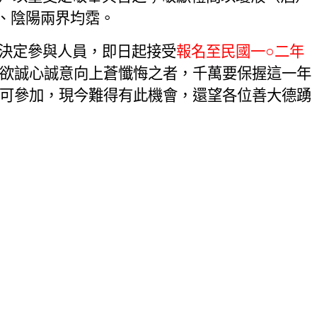
、陰陽兩界均霑。
決定參與人員，即日起接受
報名至民國一○二
年
者欲誠心誠意向上蒼懺悔之者，千萬要保握這一年
姓可參加，現今難得有此機會，還望各位善大德踴