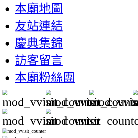
本廟地圖
友站連結
慶典集錦
訪客留言
本廟粉絲團