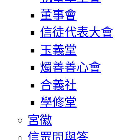
董事會
信徒代表大會
玉義堂
燭善善心會
合義社
學修堂
宮徽
信眾問與答