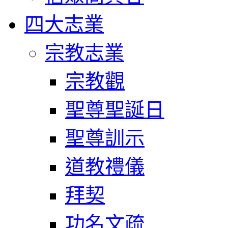
四大志業
宗教志業
宗教觀
聖尊聖誕日
聖尊訓示
道教禮儀
拜契
功名文疏