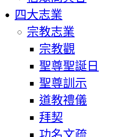
四大志業
宗教志業
宗教觀
聖尊聖誕日
聖尊訓示
道教禮儀
拜契
功名文疏