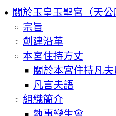
關於玉皇玉聖宮（天公
宗旨
創建沿革
本宮住持方丈
關於本宮住持凡夫
凡言夫語
組織簡介
執事孿生會