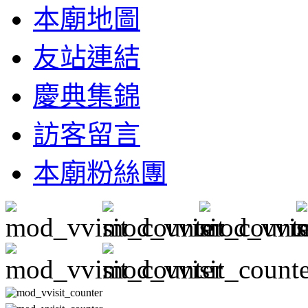
本廟地圖
友站連結
慶典集錦
訪客留言
本廟粉絲團