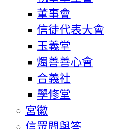
董事會
信徒代表大會
玉義堂
燭善善心會
合義社
學修堂
宮徽
信眾問與答