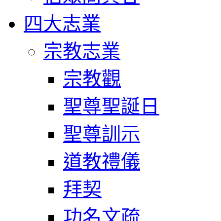
四大志業
宗教志業
宗教觀
聖尊聖誕日
聖尊訓示
道教禮儀
拜契
功名文疏