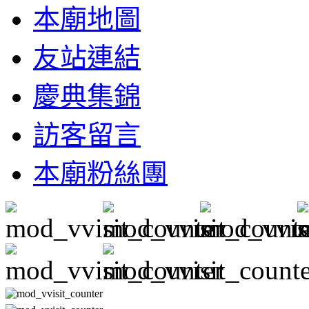
本廟地圖
友站連結
慶典集錦
訪客留言
本廟粉絲團