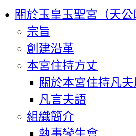
關於玉皇玉聖宮（天公
宗旨
創建沿革
本宮住持方丈
關於本宮住持凡夫
凡言夫語
組織簡介
執事孿生會