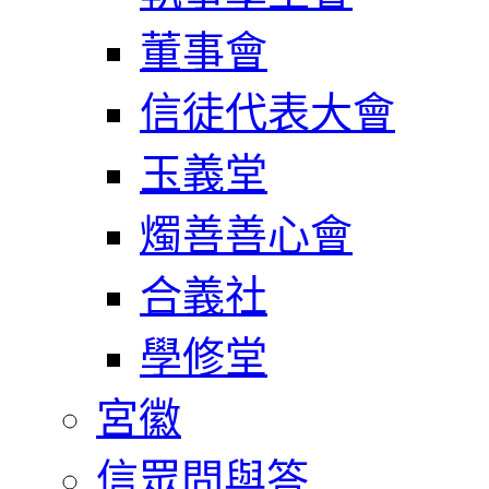
董事會
信徒代表大會
玉義堂
燭善善心會
合義社
學修堂
宮徽
信眾問與答