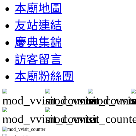
本廟地圖
友站連結
慶典集錦
訪客留言
本廟粉絲團