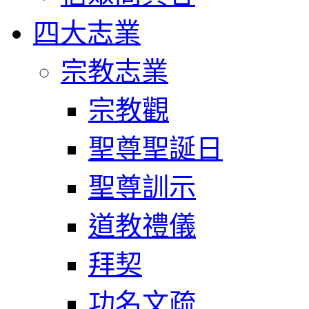
四大志業
宗教志業
宗教觀
聖尊聖誕日
聖尊訓示
道教禮儀
拜契
功名文疏