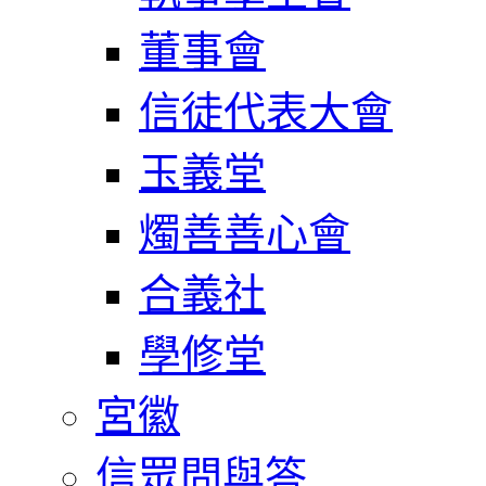
董事會
信徒代表大會
玉義堂
燭善善心會
合義社
學修堂
宮徽
信眾問與答