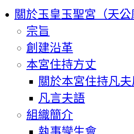
關於玉皇玉聖宮（天公
宗旨
創建沿革
本宮住持方丈
關於本宮住持凡夫
凡言夫語
組織簡介
執事孿生會