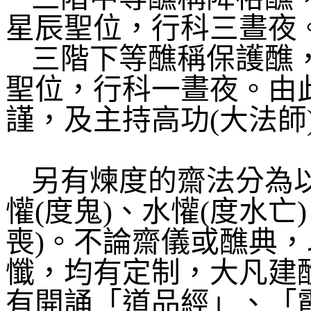
星辰聖位，行科三晝夜
三階下等醮稱保護醮
聖位，行科一晝夜。由
謹，及主持高功
(
大法師
另有煉度的齋法分為
懽
(
度鬼
)
、水懽
(
度水亡
)
喪
)
。不論齋儀或醮典，
懺，均有定制，大凡建
有開誦「道品經」、「