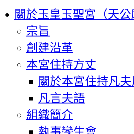
關於玉皇玉聖宮（天公
宗旨
創建沿革
本宮住持方丈
關於本宮住持凡夫
凡言夫語
組織簡介
執事孿生會