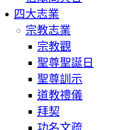
四大志業
宗教志業
宗教觀
聖尊聖誕日
聖尊訓示
道教禮儀
拜契
功名文疏