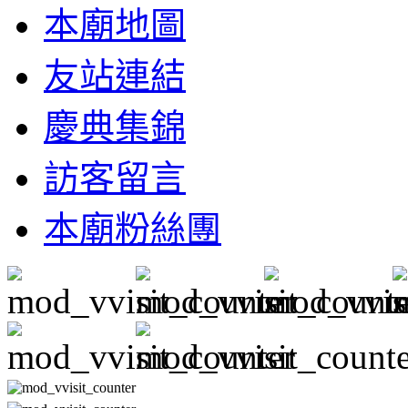
本廟地圖
友站連結
慶典集錦
訪客留言
本廟粉絲團