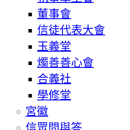
董事會
信徒代表大會
玉義堂
燭善善心會
合義社
學修堂
宮徽
信眾問與答