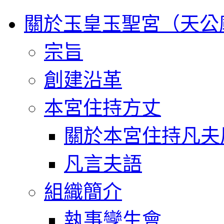
關於玉皇玉聖宮（天公
宗旨
創建沿革
本宮住持方丈
關於本宮住持凡夫
凡言夫語
組織簡介
執事孿生會