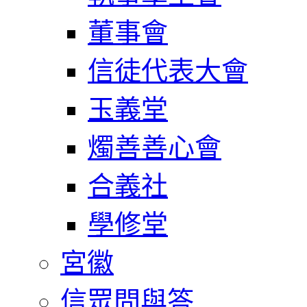
董事會
信徒代表大會
玉義堂
燭善善心會
合義社
學修堂
宮徽
信眾問與答