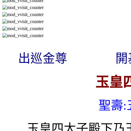
出巡金尊
開
玉皇
聖壽
:
玉皇四太子殿下乃玉