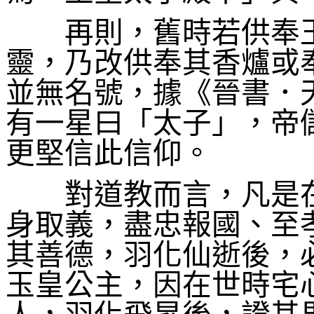
再則，舊時若供奉玉
靈，乃改供奉其香爐或
並無名號，據《晉書．
有一星曰「太子」，帝
更堅信此信仰。
對道教而言，凡是在
身取義，盡忠報國、至
其善德，羽化仙逝後，
玉皇公主，因在世時宅