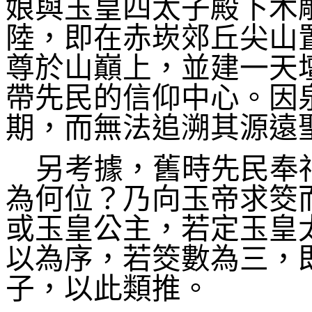
娘與玉皇四太子殿下木
陸，即在赤崁郊丘尖山
尊於山巔上，並建一天
帶先民的信仰中心。因
期，而無法追溯其源遠
另考據，舊時先民奉
為何位？乃向玉帝求筊
或玉皇公主，若定玉皇
以為序，若筊數為三，
子，
以此類推。