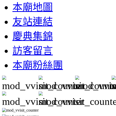
本廟地圖
友站連結
慶典集錦
訪客留言
本廟粉絲團