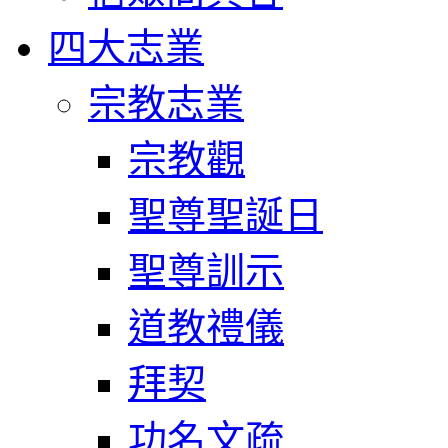
四大志業
宗教志業
宗教觀
聖尊聖誕日
聖尊訓示
道教禮儀
拜契
功名文疏