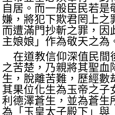
自居。而一般臣民若是
嫌，將犯下欺君罔上之
而遭滿門抄斬之罪，因
主娘娘」作為敬天之為
在道教信仰深值民間
之苦楚，乃親將其聖血
生，脫離苦難，歷經數
其果位化生為玉帝之子
利德澤蒼生，並為蒼生
為「玉皇太子殿下」