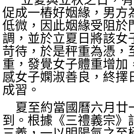
立夏與立秋之日，有
促成一樁好姻緣，男方
低微，因此姻緣受阻於
調，並於立夏日將該女
苛待，於是秤重為憑，
重，發覺女子體重增加
感女子嫻淑善良，終擇
成習。
夏至約當國曆六月廿
到。根據《三禮義宗》
三義，一以明陽氣之至