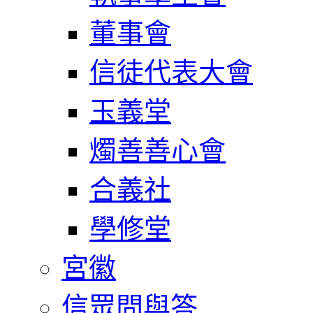
董事會
信徒代表大會
玉義堂
燭善善心會
合義社
學修堂
宮徽
信眾問與答