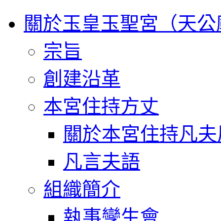
關於玉皇玉聖宮（天公
宗旨
創建沿革
本宮住持方丈
關於本宮住持凡夫
凡言夫語
組織簡介
執事孿生會