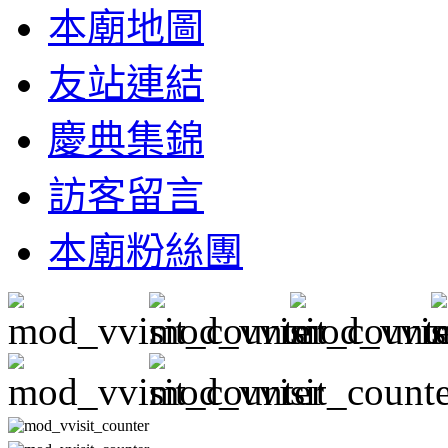
本廟地圖
友站連結
慶典集錦
訪客留言
本廟粉絲團