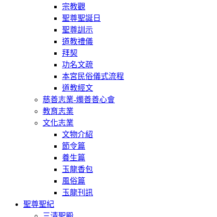
宗教觀
聖尊聖誕日
聖尊訓示
道教禮儀
拜契
功名文疏
本宮民俗儀式流程
道教經文
慈善志業-燭善善心會
教育志業
文化志業
文物介紹
節令篇
養生篇
玉龍香包
風俗篇
玉龍刊訊
聖尊聖紀
三清聖殿