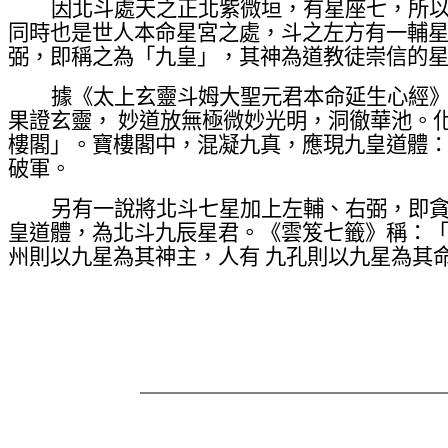
因北斗處天之正北紫微垣，有星座七，所
同時也是世人本命星宮之處，斗之左方有一輔
弼，即稱之為「九皇」，其神為道教徒崇信的
據《太上玄靈斗姆大聖元君本命延生心經
果證玄靈， 妙道放無極微妙光明，洞徹華池。
樓閣」。寶樓閣中，混凝九真，應現九皇道體：
破軍。
另有一說將北斗七星加上左輔、右弼，即
皇道體，為北斗九辰星君。《雲笈七籤》稱：「
州則以九星為其神主，人有 九孔則以九星為其