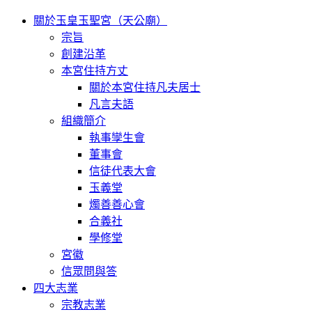
關於玉皇玉聖宮（天公廟）
宗旨
創建沿革
本宮住持方丈
關於本宮住持凡夫居士
凡言夫語
組織簡介
執事孿生會
董事會
信徒代表大會
玉義堂
燭善善心會
合義社
學修堂
宮徽
信眾問與答
四大志業
宗教志業