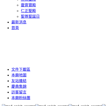
靈霄寶殿
仁正聖殿
聖尊聖誕日
最新消息
首頁
文件下載區
本廟地圖
友站連結
慶典集錦
訪客留言
本廟粉絲團