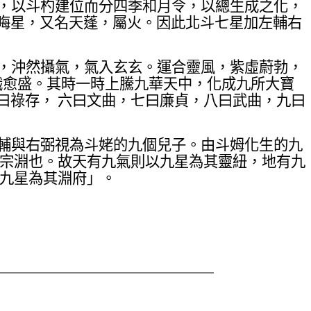
，以斗杓建位而分四季和月令，以總生成之化，
晦星，又名天蓬，屬火。因此北斗七星加左輔右
，沖然攝氣，氣入玄玄。運合靈風，紫虛蔚勃，
熾愈盛。其時一時上騰九華天中，化成九所大寶
曰祿存， 六曰文曲，七曰廉貞，八曰武曲，九曰
輔與右弼視為斗姥的九個兒子。由斗姆化生的九
之宗淵也。故天有九氣則以九星為其靈紐，地有九
以九星為其淵府」。