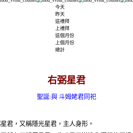
今天
昨天
這禮拜
上禮拜
這個月份
上個月份
總計
右弼星君
聖誕
:
與 斗姆姥君同祀
弼星君，又稱隱光星君，主人身形。