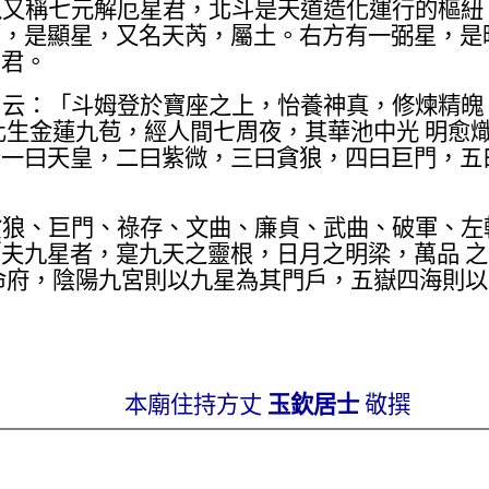
以又稱七元解厄星君，北斗是天道造化運行的樞紐
星，是顯星，又名天芮，屬土。右方有一弼星，是
星君。
》云：「斗姆登於寶座之上，怡養神真，修煉精魄
化生金蓮九苞，經人間七周夜，其華池中光 明愈
一曰天皇，二曰紫微，三曰貪狼，四曰巨門，五
貪狼、巨門、祿存、文曲、廉貞、武曲、破軍、左
夫九星者，寔九天之靈根，日月之明梁，萬品 
命府，陰陽九宮則以九星為其門戶，五嶽四海則
本廟住持方丈
玉欽居士
敬撰