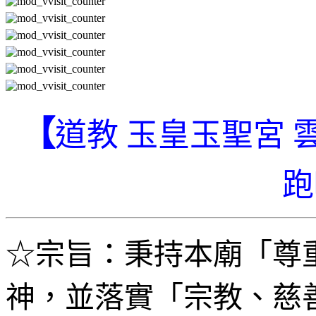
【
道教 玉皇玉聖宮
跑
☆
宗旨：秉持本廟「尊
神，並落實「宗教、慈