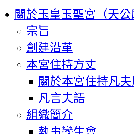
關於玉皇玉聖宮（天公
宗旨
創建沿革
本宮住持方丈
關於本宮住持凡夫
凡言夫語
組織簡介
執事孿生會