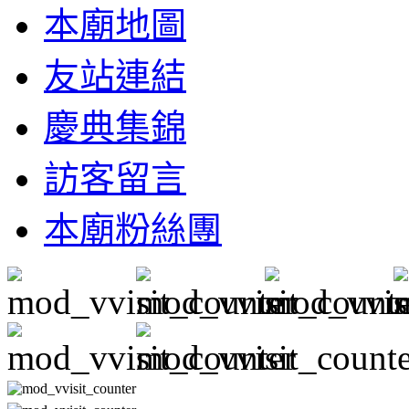
本廟地圖
友站連結
慶典集錦
訪客留言
本廟粉絲團