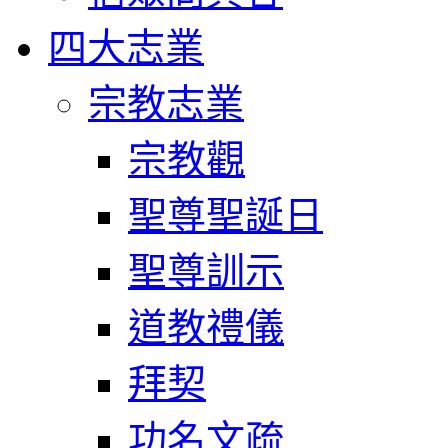
四大志業
宗教志業
宗教觀
聖尊聖誕日
聖尊訓示
道教禮儀
拜契
功名文疏