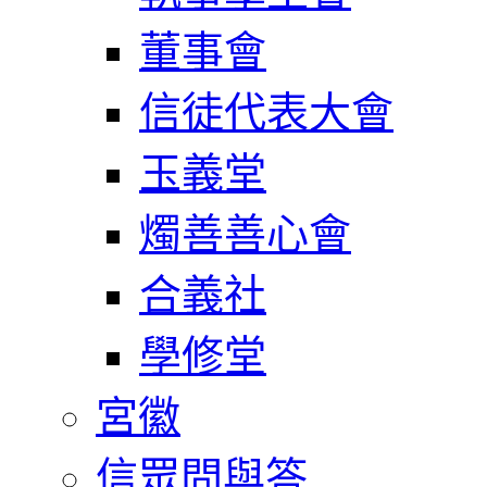
董事會
信徒代表大會
玉義堂
燭善善心會
合義社
學修堂
宮徽
信眾問與答