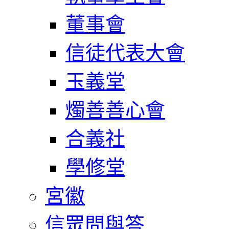
董事會
信徒代表大會
玉義堂
燭善善心會
合義社
學修堂
宮徽
信眾問與答