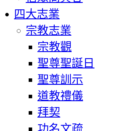
四大志業
宗教志業
宗教觀
聖尊聖誕日
聖尊訓示
道教禮儀
拜契
功名文疏