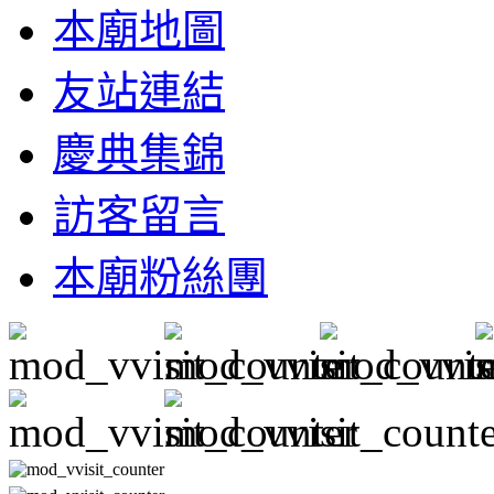
本廟地圖
友站連結
慶典集錦
訪客留言
本廟粉絲團