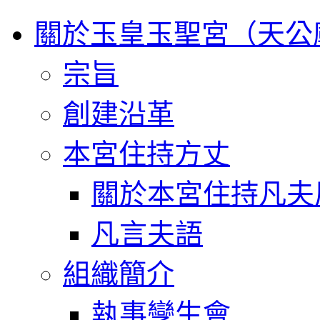
關於玉皇玉聖宮（天公
宗旨
創建沿革
本宮住持方丈
關於本宮住持凡夫
凡言夫語
組織簡介
執事孿生會