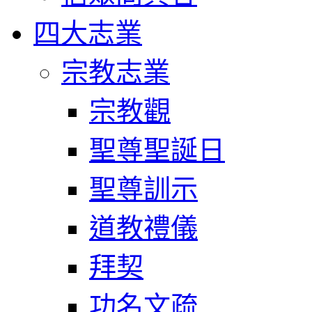
四大志業
宗教志業
宗教觀
聖尊聖誕日
聖尊訓示
道教禮儀
拜契
功名文疏