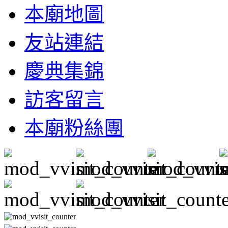
本廟地圖
友站連結
慶典集錦
訪客留言
本廟粉絲團