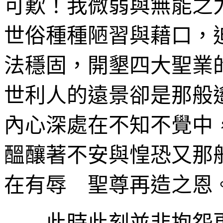
可歎！我微弱與無能之
世俗種種陋習與藉口，
法穩固，開墾四大聖業
世利人的遠景卻是那般
內心深處在不知不覺中
醞釀著不安與惶恐又那
在有辱 聖尊再造之恩