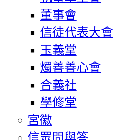
董事會
信徒代表大會
玉義堂
燭善善心會
合義社
學修堂
宮徽
信眾問與答