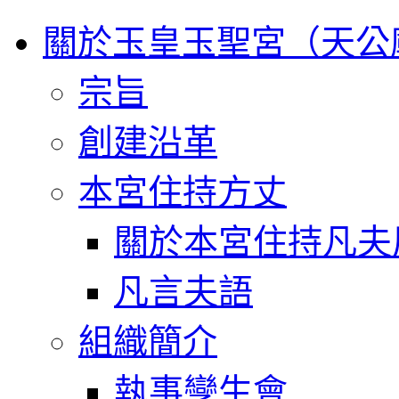
關於玉皇玉聖宮（天公
宗旨
創建沿革
本宮住持方丈
關於本宮住持凡夫
凡言夫語
組織簡介
執事孿生會