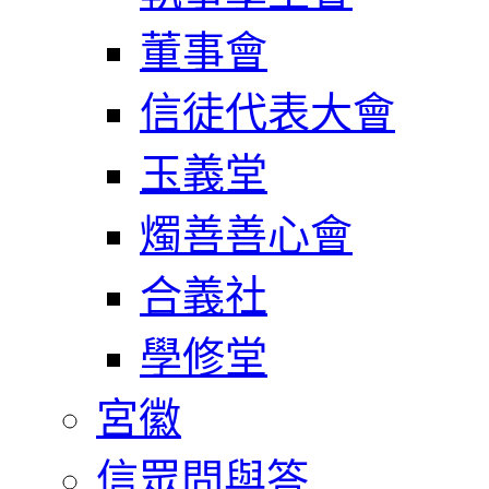
董事會
信徒代表大會
玉義堂
燭善善心會
合義社
學修堂
宮徽
信眾問與答