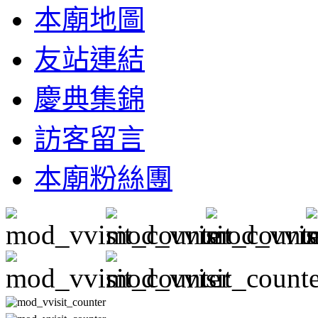
本廟地圖
友站連結
慶典集錦
訪客留言
本廟粉絲團