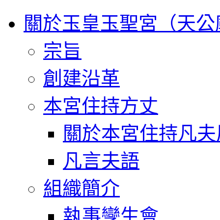
關於玉皇玉聖宮（天公
宗旨
創建沿革
本宮住持方丈
關於本宮住持凡夫
凡言夫語
組織簡介
執事孿生會