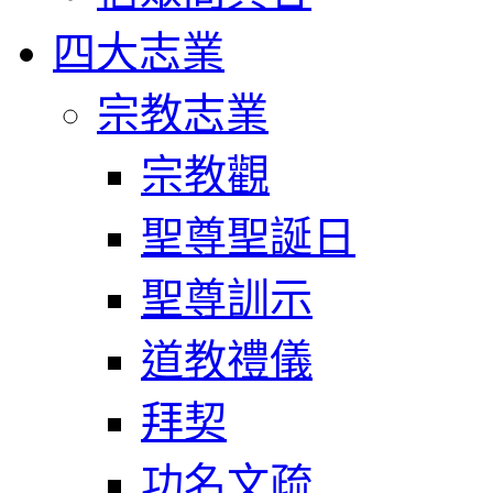
四大志業
宗教志業
宗教觀
聖尊聖誕日
聖尊訓示
道教禮儀
拜契
功名文疏