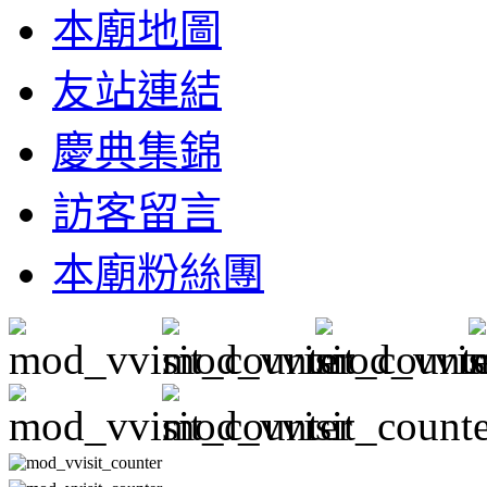
本廟地圖
友站連結
慶典集錦
訪客留言
本廟粉絲團