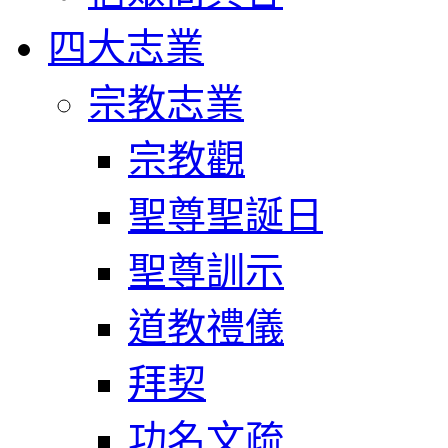
四大志業
宗教志業
宗教觀
聖尊聖誕日
聖尊訓示
道教禮儀
拜契
功名文疏