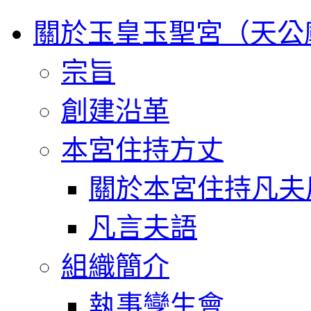
關於玉皇玉聖宮（天公
宗旨
創建沿革
本宮住持方丈
關於本宮住持凡夫
凡言夫語
組織簡介
執事孿生會