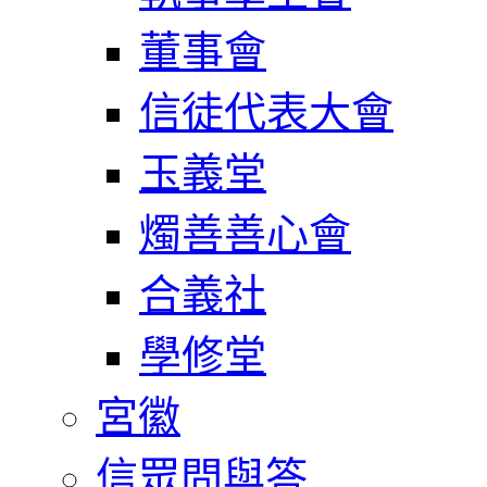
董事會
信徒代表大會
玉義堂
燭善善心會
合義社
學修堂
宮徽
信眾問與答