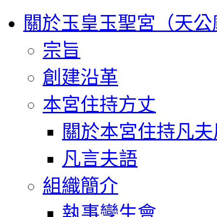
關於玉皇玉聖宮（天公
宗旨
創建沿革
本宮住持方丈
關於本宮住持凡夫
凡言夫語
組織簡介
執事孿生會