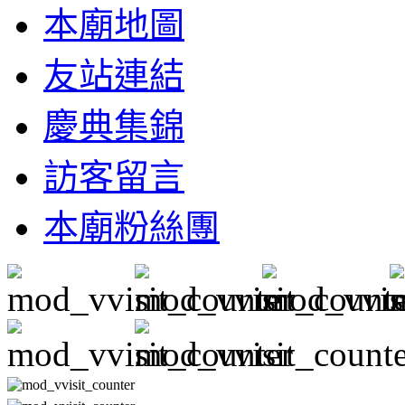
本廟地圖
友站連結
慶典集錦
訪客留言
本廟粉絲團