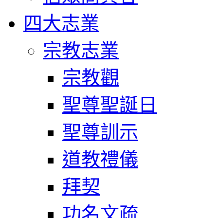
四大志業
宗教志業
宗教觀
聖尊聖誕日
聖尊訓示
道教禮儀
拜契
功名文疏