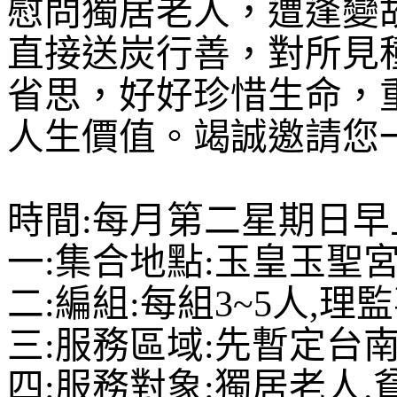
慰問獨居老人，遭逢變
直接送炭行善，對所見
省思，好好珍惜生命，
人生價值。竭誠邀請您
時間
:
每月第二星期日早
一
:
集合地點
:
玉皇玉聖
二
:
編組
:
每組
3~5
人
,
理監
三
:
服務區域
:
先暫定台
四
:
服務對象
:
獨居老人
.