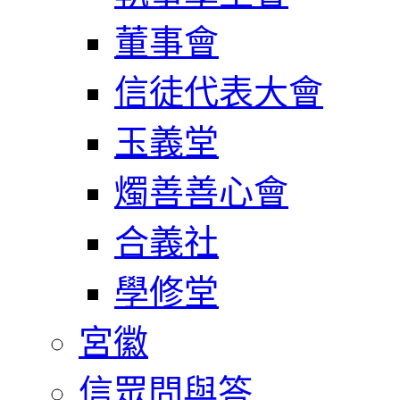
董事會
信徒代表大會
玉義堂
燭善善心會
合義社
學修堂
宮徽
信眾問與答