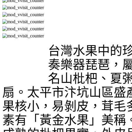
台灣水果中的
奏樂器琵琶，
名山枇杷、夏
扇。太平市汴坑山區盛
果核小，易剝皮，茸毛
素有「黃金水果」美稱