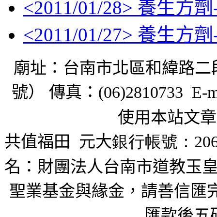
<
2011/01/28
> 養生方劑
<
2011/01/27
> 養生方劑
廟址：台南市北區和緯路二
號） 傳真：
(06)2810733 E-m
使用本站文章
共值福田
元大
銀行帳號：206
名：財團法人台南市道教玉皇
聖業基金與緣金，請善信匯完
匯款後五