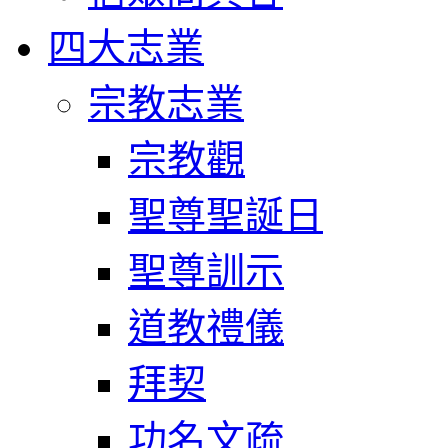
四大志業
宗教志業
宗教觀
聖尊聖誕日
聖尊訓示
道教禮儀
拜契
功名文疏