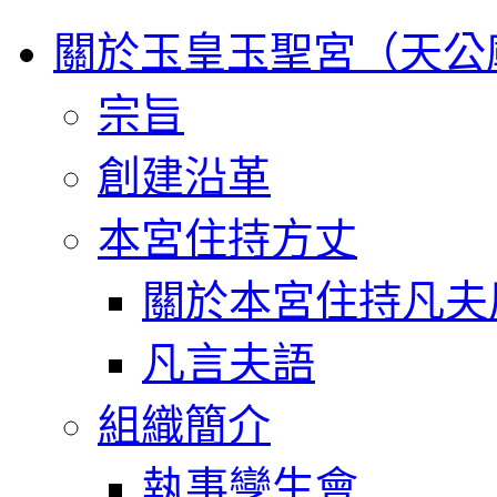
關於玉皇玉聖宮（天公
宗旨
創建沿革
本宮住持方丈
關於本宮住持凡夫
凡言夫語
組織簡介
執事孿生會