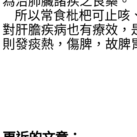
為治肺臟諸疾之良藥。
所以常食枇杷可止咳
對肝膽疾病也有療效，
則發痰熱，傷脾，故脾