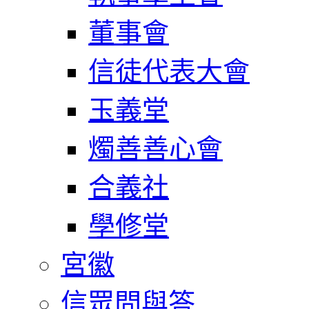
董事會
信徒代表大會
玉義堂
燭善善心會
合義社
學修堂
宮徽
信眾問與答