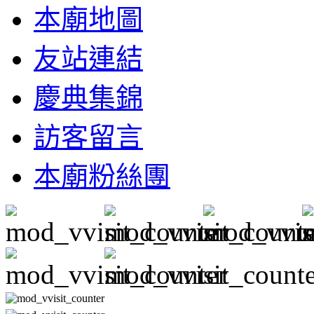
本廟地圖
友站連結
慶典集錦
訪客留言
本廟粉絲團