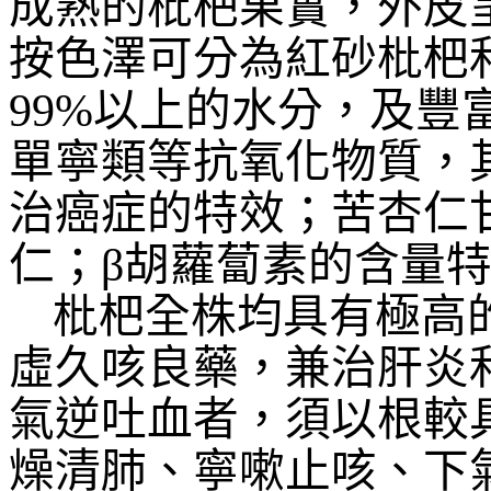
成熟的枇杷果實，外皮
按色澤可分為紅砂枇杷
99%
以上的水分，及豐
單寧類等抗氧化物質，
治癌症的特效；苦杏仁
仁；β胡蘿蔔素的含量
枇杷全株均具有極高
虛久咳良藥，兼治肝炎
氣逆吐血者，須以根較
燥清肺、寧嗽止咳、下