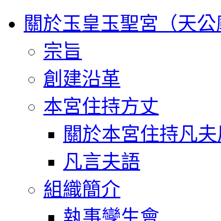
關於玉皇玉聖宮（天公
宗旨
創建沿革
本宮住持方丈
關於本宮住持凡夫
凡言夫語
組織簡介
執事孿生會