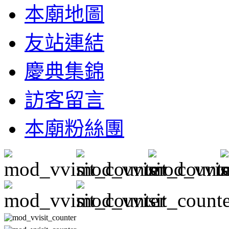
本廟地圖
友站連結
慶典集錦
訪客留言
本廟粉絲團