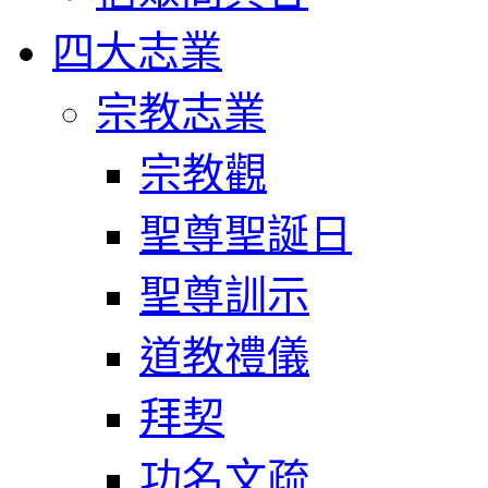
四大志業
宗教志業
宗教觀
聖尊聖誕日
聖尊訓示
道教禮儀
拜契
功名文疏