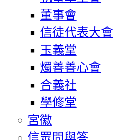
董事會
信徒代表大會
玉義堂
燭善善心會
合義社
學修堂
宮徽
信眾問與答