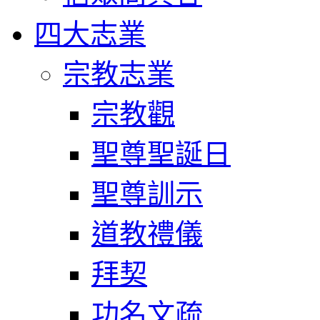
四大志業
宗教志業
宗教觀
聖尊聖誕日
聖尊訓示
道教禮儀
拜契
功名文疏