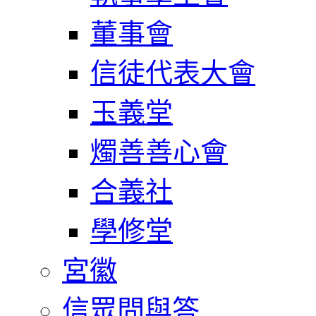
董事會
信徒代表大會
玉義堂
燭善善心會
合義社
學修堂
宮徽
信眾問與答