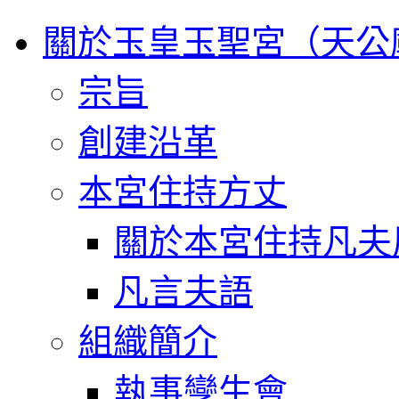
關於玉皇玉聖宮（天公
宗旨
創建沿革
本宮住持方丈
關於本宮住持凡夫
凡言夫語
組織簡介
執事孿生會