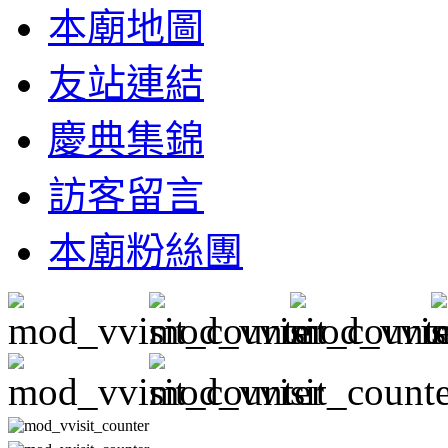
本廟地圖
友站連結
慶典集錦
訪客留言
本廟粉絲團