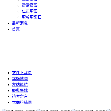
靈霄寶殿
仁正聖殿
聖尊聖誕日
最新消息
首頁
文件下載區
本廟地圖
友站連結
慶典集錦
訪客留言
本廟粉絲團