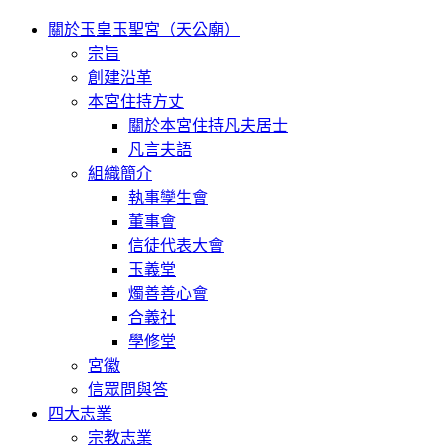
關於玉皇玉聖宮（天公廟）
宗旨
創建沿革
本宮住持方丈
關於本宮住持凡夫居士
凡言夫語
組織簡介
執事孿生會
董事會
信徒代表大會
玉義堂
燭善善心會
合義社
學修堂
宮徽
信眾問與答
四大志業
宗教志業