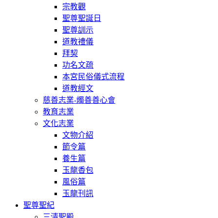
宗教觀
聖尊聖誕日
聖尊訓示
道教禮儀
拜契
功名文疏
本宮民俗儀式流程
道教經文
慈善志業-燭善善心會
教育志業
文化志業
文物介紹
節令篇
養生篇
玉龍香包
風俗篇
玉龍刊訊
聖尊聖紀
三清聖殿