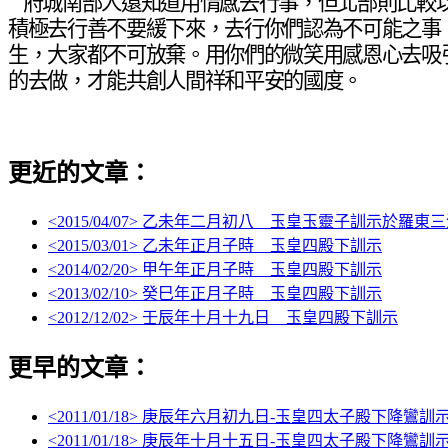
府城南部人還知道用情感去行事，但北部則比較
積極去行善不要緩下來，去行你們認為不可能之事
生，大家都不可放棄。用你們的微笑用感恩心去吸
的去做，才能共創人間祥和平安的國度。
更近的文章：
<
2015/04/07
> 乙未年二月初八 玉皇玉靈子訓示於羅東三
<
2015/03/01
> 乙未年正月子時 玉皇四殿下訓示
<
2014/02/20
> 甲午年正月子時 玉皇四殿下訓示
<
2013/02/10
> 癸巳年正月子時 玉皇四殿下訓示
<
2012/12/02
> 壬辰年十月十九日 玉皇四殿下訓示
更早的文章：
<
2011/01/18
> 庚辰年六月初九日-玉皇四太子殿下降鸞訓
<
2011/01/18
> 庚辰年十月十五日-玉皇四太子殿下降鸞訓