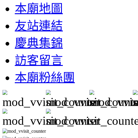
本廟地圖
友站連結
慶典集錦
訪客留言
本廟粉絲團