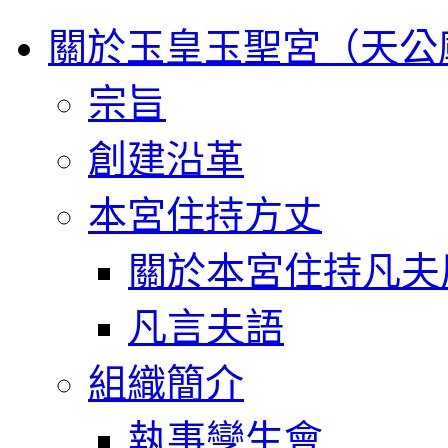
關於玉皇玉聖宮（天公
宗旨
創建沿革
本宮住持方丈
關於本宮住持凡夫
凡言夫語
組織簡介
執事孿生會