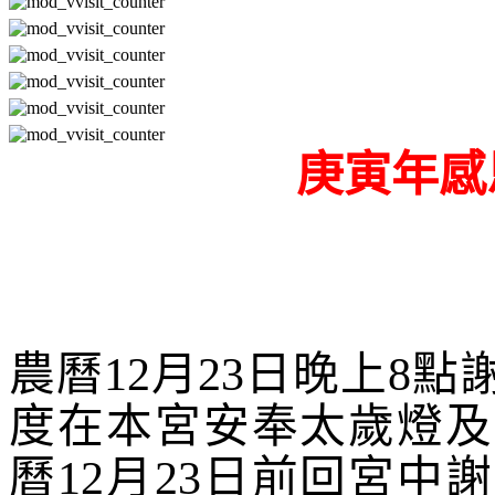
庚寅年感
農曆
12
月
23
日晚上
8
點
度在本宮安奉太歲燈及
曆
12
月
23
日前回宮中謝