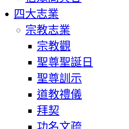
四大志業
宗教志業
宗教觀
聖尊聖誕日
聖尊訓示
道教禮儀
拜契
功名文疏