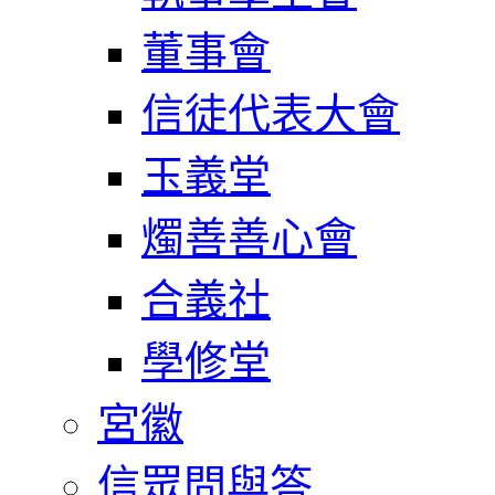
董事會
信徒代表大會
玉義堂
燭善善心會
合義社
學修堂
宮徽
信眾問與答