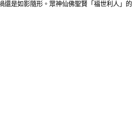
禍還是如影隨形。眾神仙佛聖賢「福世利人」的