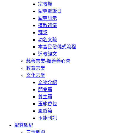
宗教觀
聖尊聖誕日
聖尊訓示
道教禮儀
拜契
功名文疏
本宮民俗儀式流程
道教經文
慈善志業-燭善善心會
教育志業
文化志業
文物介紹
節令篇
養生篇
玉龍香包
風俗篇
玉龍刊訊
聖尊聖紀
三清聖殿