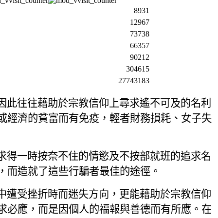
8931
12967
73738
66357
90212
304615
27743183
因此往往藉助於宗教信仰上尋求遙不可及的名利
或經濟的貧富而有免疫，輕者財務損耗、女子失
求得一時按奈不住的情慾及不按部就班的追求名
，而造就了這些行騙者最佳的途徑。
中遭受挫折時而迷失方向，更能藉助於宗教信仰
求必應，而是因個人的福報與善德而有所應。在