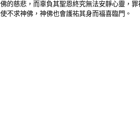
神佛的慈悲，而辜負其聖恩終究無法安靜心靈，罪
既使不求神佛，神佛也會護祐其身而福喜臨門。