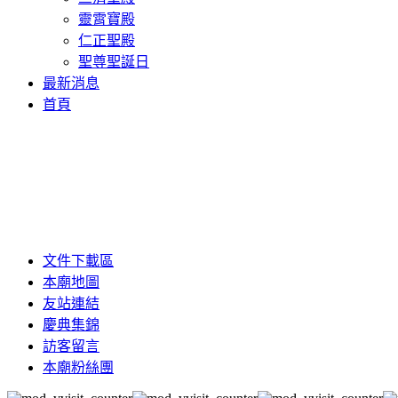
靈霄寶殿
仁正聖殿
聖尊聖誕日
最新消息
首頁
文件下載區
本廟地圖
友站連結
慶典集錦
訪客留言
本廟粉絲團