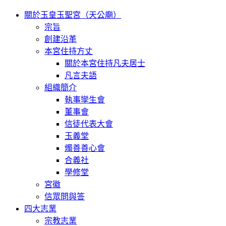
關於玉皇玉聖宮（天公廟）
宗旨
創建沿革
本宮住持方丈
關於本宮住持凡夫居士
凡言夫語
組織簡介
執事孿生會
董事會
信徒代表大會
玉義堂
燭善善心會
合義社
學修堂
宮徽
信眾問與答
四大志業
宗教志業